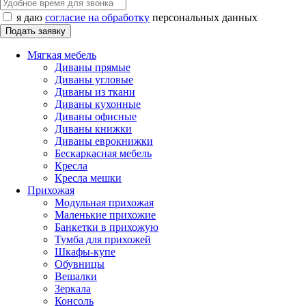
я даю
согласие на обработку
персональных данных
Мягкая мебель
Диваны прямые
Диваны угловые
Диваны из ткани
Диваны кухонные
Диваны офисные
Диваны книжки
Диваны еврокнижки
Бескаркасная мебель
Кресла
Кресла мешки
Прихожая
Модульная прихожая
Маленькие прихожие
Банкетки в прихожую
Тумба для прихожей
Шкафы-купе
Обувницы
Вешалки
Зеркала
Консоль