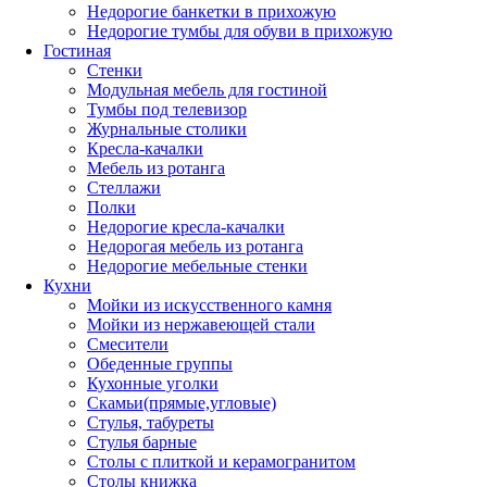
Недорогие банкетки в прихожую
Недорогие тумбы для обуви в прихожую
Гостиная
Стенки
Модульная мебель для гостиной
Тумбы под телевизор
Журнальные столики
Кресла-качалки
Мебель из ротанга
Стеллажи
Полки
Недорогие кресла-качалки
Недорогая мебель из ротанга
Недорогие мебельные стенки
Кухни
Мойки из искусственного камня
Мойки из нержавеющей стали
Смесители
Обеденные группы
Кухонные уголки
Скамьи(прямые,угловые)
Стулья, табуреты
Стулья барные
Столы с плиткой и керамогранитом
Столы книжка