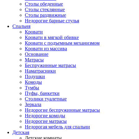
Столы обеденные
Столы стеклянные
Столы раздвижные
Недорогие барные стулья
Спальня
Кровати
Кровати в мягкой обивке
Кровати с подъемным механизмом
Кровати из массива
Основание
Матрасы
Беспружинные матрасы
Наматрасники
Подушки
Комоды
Тумбы
Пуфы, банкетки
Столики туалетные
Зеркала
Недорогие беспружинные матрасы
Недорогие комоды
Недорогие матрасы
Недорогая мебель для спальни
Детская
Детские комнаты