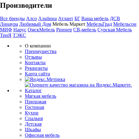
Производители
Все бренды
Алсо
Альбина
Атлант
БГ
Ваша мебель
ДСВ
Линаура
Любимый Дом
Мебель Маркет
МебельГрад
Мебельсон
МИФ
Нарус
ОмскМебель
Риннер
СВ-мебель
Сурская Мебель
ТриЯ
ТЭКС
О компании
Преимущества
Отзывы
Контакты
Реквизиты
Карта сайта
Каталог
Мягкая мебель
Прихожая
Гостиная
Кухни
Спальня
Детская
Шкафы
Офисная мебель