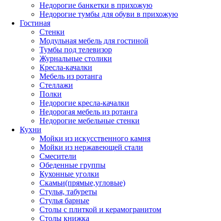
Недорогие банкетки в прихожую
Недорогие тумбы для обуви в прихожую
Гостиная
Стенки
Модульная мебель для гостиной
Тумбы под телевизор
Журнальные столики
Кресла-качалки
Мебель из ротанга
Стеллажи
Полки
Недорогие кресла-качалки
Недорогая мебель из ротанга
Недорогие мебельные стенки
Кухни
Мойки из искусственного камня
Мойки из нержавеющей стали
Смесители
Обеденные группы
Кухонные уголки
Скамьи(прямые,угловые)
Стулья, табуреты
Стулья барные
Столы с плиткой и керамогранитом
Столы книжка