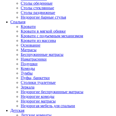
Столы обеденные
Столы стеклянные
Столы раздвижные
Недорогие барные стулья
Спальня
Кровати
Кровати в мягкой обивке
Кровати с подъемным механизмом
Кровати из массива
Основание
Матрасы
Беспружинные матрасы
Наматрасники
Подушки
Комоды
Тумбы
Пуфы, банкетки
Столики туалетные
Зеркала
Недорогие беспружинные матрасы
Недорогие комоды
Недорогие матрасы
Недорогая мебель для спальни
Детская
Детские комнаты