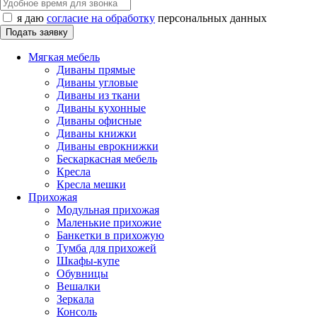
я даю
согласие на обработку
персональных данных
Мягкая мебель
Диваны прямые
Диваны угловые
Диваны из ткани
Диваны кухонные
Диваны офисные
Диваны книжки
Диваны еврокнижки
Бескаркасная мебель
Кресла
Кресла мешки
Прихожая
Модульная прихожая
Маленькие прихожие
Банкетки в прихожую
Тумба для прихожей
Шкафы-купе
Обувницы
Вешалки
Зеркала
Консоль