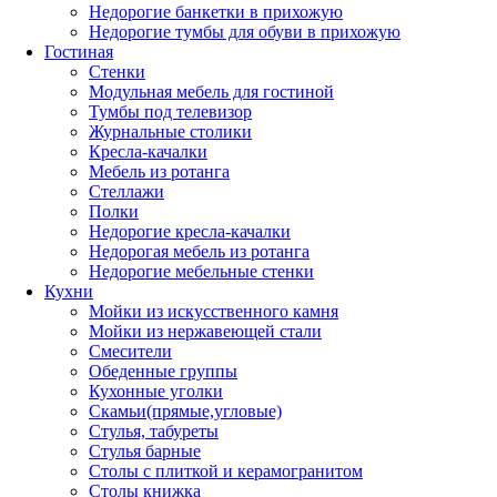
Недорогие банкетки в прихожую
Недорогие тумбы для обуви в прихожую
Гостиная
Стенки
Модульная мебель для гостиной
Тумбы под телевизор
Журнальные столики
Кресла-качалки
Мебель из ротанга
Стеллажи
Полки
Недорогие кресла-качалки
Недорогая мебель из ротанга
Недорогие мебельные стенки
Кухни
Мойки из искусственного камня
Мойки из нержавеющей стали
Смесители
Обеденные группы
Кухонные уголки
Скамьи(прямые,угловые)
Стулья, табуреты
Стулья барные
Столы с плиткой и керамогранитом
Столы книжка