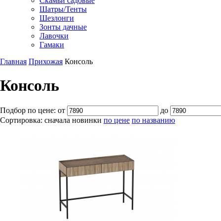
Скамьи садовые
Шатры/Тенты
Шезлонги
Зонты дачные
Лавочки
Гамаки
Главная
Прихожая
Консоль
Консоль
Подбор по цене:
от
до
Сортировка:
сначала новинки
по цене
по названию