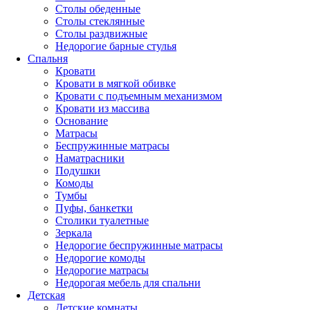
Столы обеденные
Столы стеклянные
Столы раздвижные
Недорогие барные стулья
Спальня
Кровати
Кровати в мягкой обивке
Кровати с подъемным механизмом
Кровати из массива
Основание
Матрасы
Беспружинные матрасы
Наматрасники
Подушки
Комоды
Тумбы
Пуфы, банкетки
Столики туалетные
Зеркала
Недорогие беспружинные матрасы
Недорогие комоды
Недорогие матрасы
Недорогая мебель для спальни
Детская
Детские комнаты