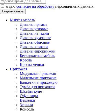
я даю
согласие на обработку
персональных данных
Мягкая мебель
Диваны прямые
Диваны угловые
Диваны из ткани
Диваны кухонные
Диваны офисные
Диваны книжки
Диваны еврокнижки
Бескаркасная мебель
Кресла
Кресла мешки
Прихожая
Модульная прихожая
Маленькие прихожие
Банкетки в прихожую
Тумба для прихожей
Шкафы-купе
Обувницы
Вешалки
Зеркала
Консоль