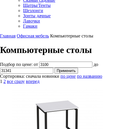
Скамьи садовые
Шатры/Тенты
Шезлонги
Зонты дачные
Лавочки
Гамаки
Главная
Офисная мебель
Компьютерные столы
Компьютерные столы
Подбор по цене:
от
до
Сортировка:
сначала новинки
по цене
по названию
1
2
все сразу
вперед