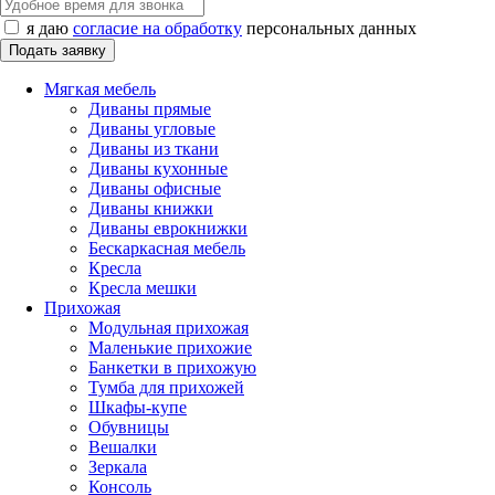
я даю
согласие на обработку
персональных данных
Мягкая мебель
Диваны прямые
Диваны угловые
Диваны из ткани
Диваны кухонные
Диваны офисные
Диваны книжки
Диваны еврокнижки
Бескаркасная мебель
Кресла
Кресла мешки
Прихожая
Модульная прихожая
Маленькие прихожие
Банкетки в прихожую
Тумба для прихожей
Шкафы-купе
Обувницы
Вешалки
Зеркала
Консоль