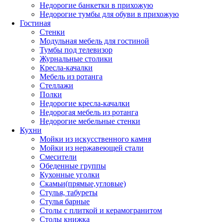
Недорогие банкетки в прихожую
Недорогие тумбы для обуви в прихожую
Гостиная
Стенки
Модульная мебель для гостиной
Тумбы под телевизор
Журнальные столики
Кресла-качалки
Мебель из ротанга
Стеллажи
Полки
Недорогие кресла-качалки
Недорогая мебель из ротанга
Недорогие мебельные стенки
Кухни
Мойки из искусственного камня
Мойки из нержавеющей стали
Смесители
Обеденные группы
Кухонные уголки
Скамьи(прямые,угловые)
Стулья, табуреты
Стулья барные
Столы с плиткой и керамогранитом
Столы книжка