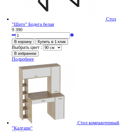
Стол
"Шато" Бодега белая
9 390
Выбрать цвет :
Подробнее
Стол компьютерный
"Калгари"