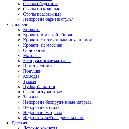
Столы обеденные
Столы стеклянные
Столы раздвижные
Недорогие барные стулья
Спальня
Кровати
Кровати в мягкой обивке
Кровати с подъемным механизмом
Кровати из массива
Основание
Матрасы
Беспружинные матрасы
Наматрасники
Подушки
Комоды
Тумбы
Пуфы, банкетки
Столики туалетные
Зеркала
Недорогие беспружинные матрасы
Недорогие комоды
Недорогие матрасы
Недорогая мебель для спальни
Детская
Детские комнаты