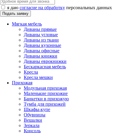
я даю
согласие на обработку
персональных данных
Мягкая мебель
Диваны прямые
Диваны угловые
Диваны из ткани
Диваны кухонные
Диваны офисные
Диваны книжки
Диваны еврокнижки
Бескаркасная мебель
Кресла
Кресла мешки
Прихожая
Модульная прихожая
Маленькие прихожие
Банкетки в прихожую
Тумба для прихожей
Шкафы-купе
Обувницы
Вешалки
Зеркала
Консоль