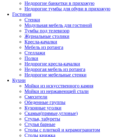
Недорогие банкетки в прихожую
Недорогие тумбы для обуви в прихожую
Гостиная
Стенки
Модульная мебель для гостиной
Тумбы под телевизор
Журнальные столики
Кресла-качалки
Мебель из ротанга
Стеллажи
Полки
Недорогие кресла-качалки
Недорогая мебель из ротанга
Недорогие мебельные стенки
Кухни
Мойки из искусственного камня
Мойки из нержавеющей стали
Смесители
Обеденные группы
Кухонные уголки
Скамьи(прямые,угловые)
Стулья, табуреты
Стулья барные
Столы с плиткой и керамогранитом
Столы книжка