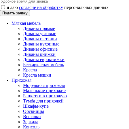
я даю
согласие на обработку
персональных данных
Мягкая мебель
Диваны прямые
Диваны угловые
Диваны из ткани
Диваны кухонные
Диваны офисные
Диваны книжки
Диваны еврокнижки
Бескаркасная мебель
Кресла
Кресла мешки
Прихожая
Модульная прихожая
Маленькие прихожие
Банкетки в прихожую
Тумба для прихожей
Шкафы-купе
Обувницы
Вешалки
Зеркала
Консоль