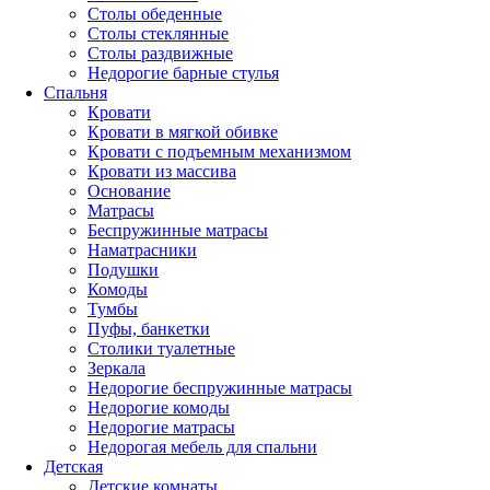
Столы обеденные
Столы стеклянные
Столы раздвижные
Недорогие барные стулья
Спальня
Кровати
Кровати в мягкой обивке
Кровати с подъемным механизмом
Кровати из массива
Основание
Матрасы
Беспружинные матрасы
Наматрасники
Подушки
Комоды
Тумбы
Пуфы, банкетки
Столики туалетные
Зеркала
Недорогие беспружинные матрасы
Недорогие комоды
Недорогие матрасы
Недорогая мебель для спальни
Детская
Детские комнаты