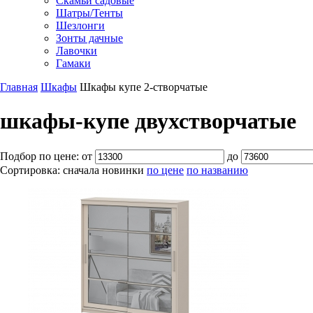
Скамьи садовые
Шатры/Тенты
Шезлонги
Зонты дачные
Лавочки
Гамаки
Главная
Шкафы
Шкафы купе 2-створчатые
шкафы-купе двухстворчатые
Подбор по цене:
от
до
Сортировка:
сначала новинки
по цене
по названию