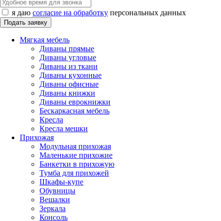
я даю
согласие на обработку
персональных данных
Мягкая мебель
Диваны прямые
Диваны угловые
Диваны из ткани
Диваны кухонные
Диваны офисные
Диваны книжки
Диваны еврокнижки
Бескаркасная мебель
Кресла
Кресла мешки
Прихожая
Модульная прихожая
Маленькие прихожие
Банкетки в прихожую
Тумба для прихожей
Шкафы-купе
Обувницы
Вешалки
Зеркала
Консоль