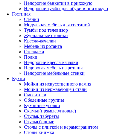
Недорогие банкетки в прихожую
Недорогие тумбы для обуви в прихожую
Гостиная
Стенки
Модульная мебель для гостиной
Тумбы под телевизор
Журнальные столики
Кресла-качалки
Мебель из ротанга
Стеллажи
Полки
Недорогие кресла-качалки
Недорогая мебель из ротанга
Недорогие мебельные стенки
Кухни
Мойки из искусственного камня
Мойки из нержавеющей стали
Смесители
Обеденные группы
Кухонные уголки
Скамьи(прямые,угловые)
Стулья, табуреты
Стулья барные
Столы с плиткой и керамогранитом
Столы книжка