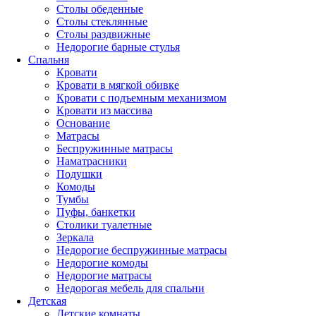
Столы обеденные
Столы стеклянные
Столы раздвижные
Недорогие барные стулья
Спальня
Кровати
Кровати в мягкой обивке
Кровати с подъемным механизмом
Кровати из массива
Основание
Матрасы
Беспружинные матрасы
Наматрасники
Подушки
Комоды
Тумбы
Пуфы, банкетки
Столики туалетные
Зеркала
Недорогие беспружинные матрасы
Недорогие комоды
Недорогие матрасы
Недорогая мебель для спальни
Детская
Детские комнаты