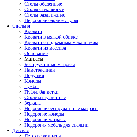
Столы обеденные
Столы стеклянные
Столы раздвижные
Недорогие барные стулья
Спальня
Кровати
Кровати в мягкой обивке
Кровати с подъемным механизмом
Кровати из массива
Основание
Матрасы
Беспружинные матрасы
Наматрасники
Подушки
Комоды
Тумбы
Пуфы, банкетки
Столики туалетные
Зеркала
Недорогие беспружинные матрасы
Недорогие комоды
Недорогие матрасы
Недорогая мебель для спальни
Детская
Детские комнаты