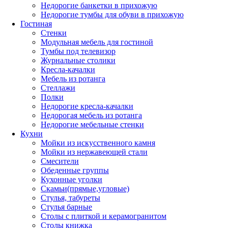
Недорогие банкетки в прихожую
Недорогие тумбы для обуви в прихожую
Гостиная
Стенки
Модульная мебель для гостиной
Тумбы под телевизор
Журнальные столики
Кресла-качалки
Мебель из ротанга
Стеллажи
Полки
Недорогие кресла-качалки
Недорогая мебель из ротанга
Недорогие мебельные стенки
Кухни
Мойки из искусственного камня
Мойки из нержавеющей стали
Смесители
Обеденные группы
Кухонные уголки
Скамьи(прямые,угловые)
Стулья, табуреты
Стулья барные
Столы с плиткой и керамогранитом
Столы книжка