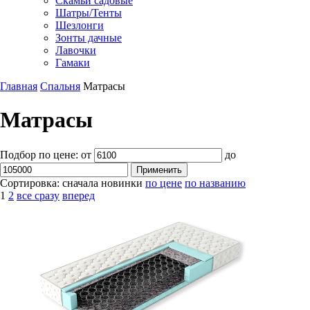
Скамьи садовые
Шатры/Тенты
Шезлонги
Зонты дачные
Лавочки
Гамаки
Главная
Спальня
Матрасы
Матрасы
Подбор по цене:
от
до
Сортировка:
сначала новинки
по цене
по названию
1
2
все сразу
вперед