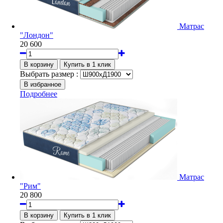
Матрас
"Лондон"
20 600
Выбрать размер :
Подробнее
Матрас
"Рим"
20 800