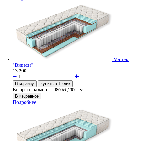
Матрас
"Вивьен"
13 200
Выбрать размер :
Подробнее