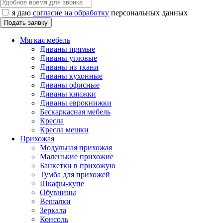
я даю
согласие на обработку
персональных данных
Мягкая мебель
Диваны прямые
Диваны угловые
Диваны из ткани
Диваны кухонные
Диваны офисные
Диваны книжки
Диваны еврокнижки
Бескаркасная мебель
Кресла
Кресла мешки
Прихожая
Модульная прихожая
Маленькие прихожие
Банкетки в прихожую
Тумба для прихожей
Шкафы-купе
Обувницы
Вешалки
Зеркала
Консоль