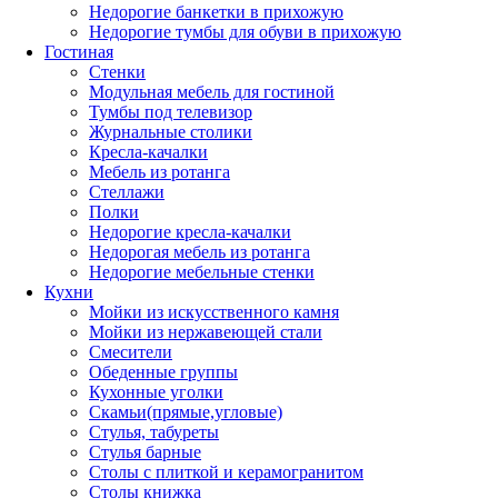
Недорогие банкетки в прихожую
Недорогие тумбы для обуви в прихожую
Гостиная
Стенки
Модульная мебель для гостиной
Тумбы под телевизор
Журнальные столики
Кресла-качалки
Мебель из ротанга
Стеллажи
Полки
Недорогие кресла-качалки
Недорогая мебель из ротанга
Недорогие мебельные стенки
Кухни
Мойки из искусственного камня
Мойки из нержавеющей стали
Смесители
Обеденные группы
Кухонные уголки
Скамьи(прямые,угловые)
Стулья, табуреты
Стулья барные
Столы с плиткой и керамогранитом
Столы книжка