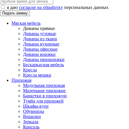
я даю
согласие на обработку
персональных данных
Мягкая мебель
Диваны прямые
Диваны угловые
Диваны из ткани
Диваны кухонные
Диваны офисные
Диваны книжки
Диваны еврокнижки
Бескаркасная мебель
Кресла
Кресла мешки
Прихожая
Модульная прихожая
Маленькие прихожие
Банкетки в прихожую
Тумба для прихожей
Шкафы-купе
Обувницы
Вешалки
Зеркала
Консоль