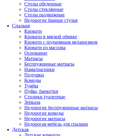
Столы обеденные
Столы стеклянные
Столы раздвижные
Недорогие барные стулья
Спальня
Кровати
Кровати в мягкой обивке
Кровати с подъемным механизмом
Кровати из массива
Основание
Матрасы
Беспружинные матрасы
Наматрасники
Подушки
Комоды
Тумбы
Пуфы, банкетки
Столики туалетные
Зеркала
Недорогие беспружинные матрасы
Недорогие комоды
Недорогие матрасы
Недорогая мебель для спальни
Детская
Детские комнаты