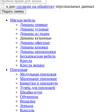
я даю
согласие на обработку
персональных данных
Мягкая мебель
Диваны прямые
Диваны угловые
Диваны из ткани
Диваны кухонные
Диваны офисные
Диваны книжки
Диваны еврокнижки
Бескаркасная мебель
Кресла
Кресла мешки
Прихожая
Модульная прихожая
Маленькие прихожие
Банкетки в прихожую
Тумба для прихожей
Шкафы-купе
Обувницы
Вешалки
Зеркала
Консоль