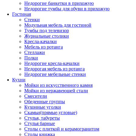
Недорогие банкетки в прихожую
Недорогие тумбы для обуви в прихожую
Гостиная
Стенки
Модульная мебель для гостиной
Тумбы под телевизор
Журнальные столики
Кресла-качалки
Мебель из ротанга
Стеллажи
Полки
Недорогие кресла-качалки
Недорогая мебель из ротанга
Недорогие мебельные стенки
Кухни
Мойки из искусственного камня
Мойки из нержавеющей стали
Смесители
Обеденные группы
Кухонные уголки
Скамьи(прямые,угловые)
Стулья, табуреты
Стулья барные
Столы с плиткой и керамогранитом
Столы книжка