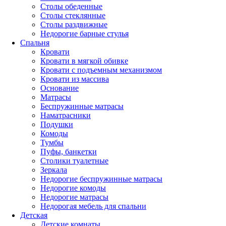
Столы обеденные
Столы стеклянные
Столы раздвижные
Недорогие барные стулья
Спальня
Кровати
Кровати в мягкой обивке
Кровати с подъемным механизмом
Кровати из массива
Основание
Матрасы
Беспружинные матрасы
Наматрасники
Подушки
Комоды
Тумбы
Пуфы, банкетки
Столики туалетные
Зеркала
Недорогие беспружинные матрасы
Недорогие комоды
Недорогие матрасы
Недорогая мебель для спальни
Детская
Детские комнаты