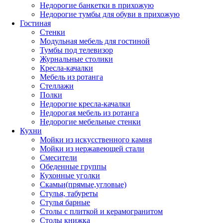
Недорогие банкетки в прихожую
Недорогие тумбы для обуви в прихожую
Гостиная
Стенки
Модульная мебель для гостиной
Тумбы под телевизор
Журнальные столики
Кресла-качалки
Мебель из ротанга
Стеллажи
Полки
Недорогие кресла-качалки
Недорогая мебель из ротанга
Недорогие мебельные стенки
Кухни
Мойки из искусственного камня
Мойки из нержавеющей стали
Смесители
Обеденные группы
Кухонные уголки
Скамьи(прямые,угловые)
Стулья, табуреты
Стулья барные
Столы с плиткой и керамогранитом
Столы книжка