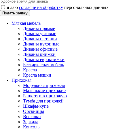
я даю
согласие на обработку
персональных данных
Мягкая мебель
Диваны прямые
Диваны угловые
Диваны из ткани
Диваны кухонные
Диваны офисные
Диваны книжки
Диваны еврокнижки
Бескаркасная мебель
Кресла
Кресла мешки
Прихожая
Модульная прихожая
Маленькие прихожие
Банкетки в прихожую
Тумба для прихожей
Шкафы-купе
Обувницы
Вешалки
Зеркала
Консоль