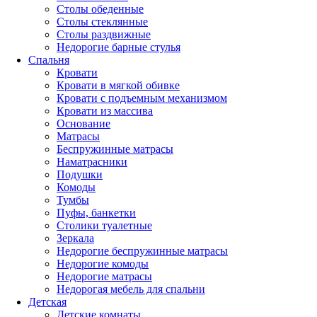
Столы обеденные
Столы стеклянные
Столы раздвижные
Недорогие барные стулья
Спальня
Кровати
Кровати в мягкой обивке
Кровати с подъемным механизмом
Кровати из массива
Основание
Матрасы
Беспружинные матрасы
Наматрасники
Подушки
Комоды
Тумбы
Пуфы, банкетки
Столики туалетные
Зеркала
Недорогие беспружинные матрасы
Недорогие комоды
Недорогие матрасы
Недорогая мебель для спальни
Детская
Детские комнаты