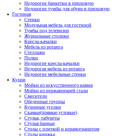
Недорогие банкетки в прихожую
Недорогие тумбы для обуви в прихожую
Гостиная
Стенки
Модульная мебель для гостиной
Тумбы под телевизор
Журнальные столики
Кресла-качалки
Мебель из ротанга
Стеллажи
Полки
Недорогие кресла-качалки
Недорогая мебель из ротанга
Недорогие мебельные стенки
Кухни
Мойки из искусственного камня
Мойки из нержавеющей стали
Смесители
Обеденные группы
Кухонные уголки
Скамьи(прямые,угловые)
Стулья, табуреты
Стулья барные
Столы с плиткой и керамогранитом
Столы книжка