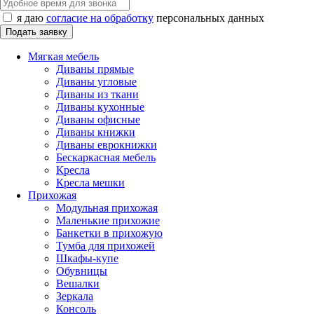
я даю
согласие на обработку
персональных данных
Мягкая мебель
Диваны прямые
Диваны угловые
Диваны из ткани
Диваны кухонные
Диваны офисные
Диваны книжки
Диваны еврокнижки
Бескаркасная мебель
Кресла
Кресла мешки
Прихожая
Модульная прихожая
Маленькие прихожие
Банкетки в прихожую
Тумба для прихожей
Шкафы-купе
Обувницы
Вешалки
Зеркала
Консоль