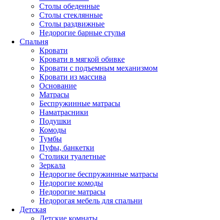
Столы обеденные
Столы стеклянные
Столы раздвижные
Недорогие барные стулья
Спальня
Кровати
Кровати в мягкой обивке
Кровати с подъемным механизмом
Кровати из массива
Основание
Матрасы
Беспружинные матрасы
Наматрасники
Подушки
Комоды
Тумбы
Пуфы, банкетки
Столики туалетные
Зеркала
Недорогие беспружинные матрасы
Недорогие комоды
Недорогие матрасы
Недорогая мебель для спальни
Детская
Детские комнаты