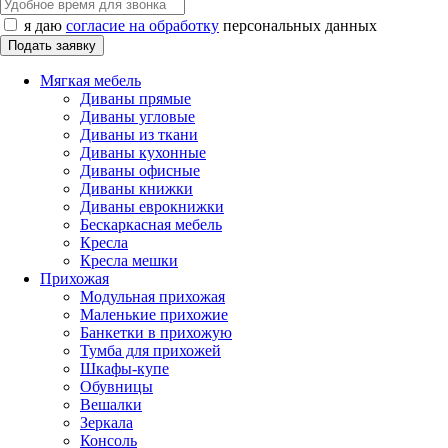
я даю
согласие на обработку
персональных данных
Мягкая мебель
Диваны прямые
Диваны угловые
Диваны из ткани
Диваны кухонные
Диваны офисные
Диваны книжки
Диваны еврокнижки
Бескаркасная мебель
Кресла
Кресла мешки
Прихожая
Модульная прихожая
Маленькие прихожие
Банкетки в прихожую
Тумба для прихожей
Шкафы-купе
Обувницы
Вешалки
Зеркала
Консоль