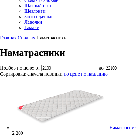
Скамьи садовые
Шатры/Тенты
Шезлонги
Зонты дачные
Лавочки
Гамаки
Главная
Спальня
Наматрасники
Наматрасники
Подбор по цене:
от
до
Сортировка:
сначала новинки
по цене
по названию
Наматрасник
2 200