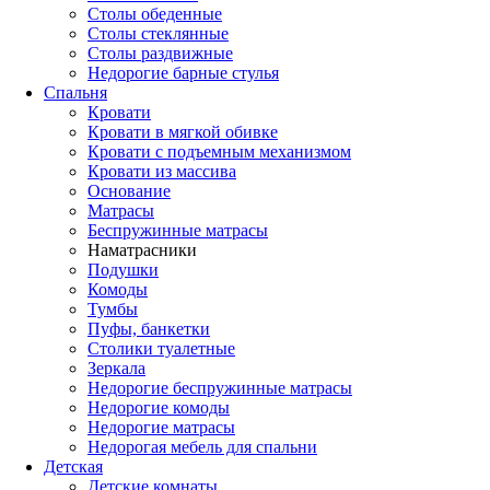
Столы обеденные
Столы стеклянные
Столы раздвижные
Недорогие барные стулья
Спальня
Кровати
Кровати в мягкой обивке
Кровати с подъемным механизмом
Кровати из массива
Основание
Матрасы
Беспружинные матрасы
Наматрасники
Подушки
Комоды
Тумбы
Пуфы, банкетки
Столики туалетные
Зеркала
Недорогие беспружинные матрасы
Недорогие комоды
Недорогие матрасы
Недорогая мебель для спальни
Детская
Детские комнаты