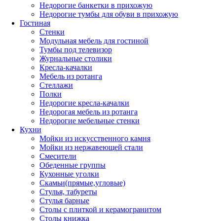
Недорогие банкетки в прихожую
Недорогие тумбы для обуви в прихожую
Гостиная
Стенки
Модульная мебель для гостиной
Тумбы под телевизор
Журнальные столики
Кресла-качалки
Мебель из ротанга
Стеллажи
Полки
Недорогие кресла-качалки
Недорогая мебель из ротанга
Недорогие мебельные стенки
Кухни
Мойки из искусственного камня
Мойки из нержавеющей стали
Смесители
Обеденные группы
Кухонные уголки
Скамьи(прямые,угловые)
Стулья, табуреты
Стулья барные
Столы с плиткой и керамогранитом
Столы книжка