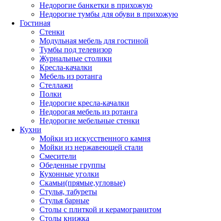
Недорогие банкетки в прихожую
Недорогие тумбы для обуви в прихожую
Гостиная
Стенки
Модульная мебель для гостиной
Тумбы под телевизор
Журнальные столики
Кресла-качалки
Мебель из ротанга
Стеллажи
Полки
Недорогие кресла-качалки
Недорогая мебель из ротанга
Недорогие мебельные стенки
Кухни
Мойки из искусственного камня
Мойки из нержавеющей стали
Смесители
Обеденные группы
Кухонные уголки
Скамьи(прямые,угловые)
Стулья, табуреты
Стулья барные
Столы с плиткой и керамогранитом
Столы книжка