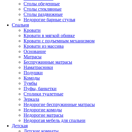
Столы обеденные
Столы стеклянные
Столы раздвижные
Недорогие барные стулья
Спальня
Кровати
Кровати в мягкой обивке
Кровати с подъемным механизмом
Кровати из массива
Основание
Матрасы
Беспружинные матрасы
Наматрасники
Подушки
Комоды
Тумбы
Пуфы, банкетки
Столики туалетные
Зеркала
Недорогие беспружинные матрасы
Недорогие комоды
Недорогие матрасы
Недорогая мебель для спальни
Детская
Детские комнаты