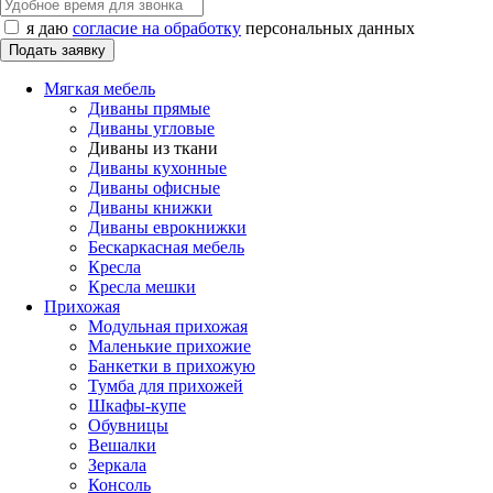
я даю
согласие на обработку
персональных данных
Мягкая мебель
Диваны прямые
Диваны угловые
Диваны из ткани
Диваны кухонные
Диваны офисные
Диваны книжки
Диваны еврокнижки
Бескаркасная мебель
Кресла
Кресла мешки
Прихожая
Модульная прихожая
Маленькие прихожие
Банкетки в прихожую
Тумба для прихожей
Шкафы-купе
Обувницы
Вешалки
Зеркала
Консоль