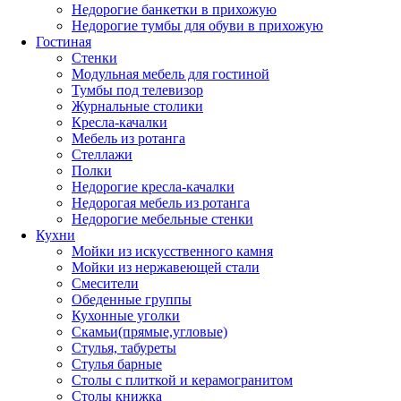
Недорогие банкетки в прихожую
Недорогие тумбы для обуви в прихожую
Гостиная
Стенки
Модульная мебель для гостиной
Тумбы под телевизор
Журнальные столики
Кресла-качалки
Мебель из ротанга
Стеллажи
Полки
Недорогие кресла-качалки
Недорогая мебель из ротанга
Недорогие мебельные стенки
Кухни
Мойки из искусственного камня
Мойки из нержавеющей стали
Смесители
Обеденные группы
Кухонные уголки
Скамьи(прямые,угловые)
Стулья, табуреты
Стулья барные
Столы с плиткой и керамогранитом
Столы книжка