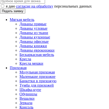
я даю
согласие на обработку
персональных данных
Мягкая мебель
Диваны прямые
Диваны угловые
Диваны из ткани
Диваны кухонные
Диваны офисные
Диваны книжки
Диваны еврокнижки
Бескаркасная мебель
Кресла
Кресла мешки
Прихожая
Модульная прихожая
Маленькие прихожие
Банкетки в прихожую
Тумба для прихожей
Шкафы-купе
Обувницы
Вешалки
Зеркала
Консоль