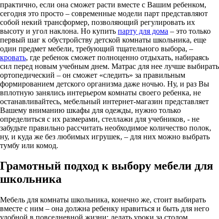
практично, если она сможет расти вместе с Вашим ребенком,
сегодня это просто – современные модели парт представляют
собой некий трансформер, позволяющий регулировать их
высоту и угол наклона. Но купить
парту для дома
– это только
первый шаг к обустройству детской комнаты школьника, еще
один предмет мебели, требующий тщательного выбора, –
кровать
, где ребенок сможет полноценно отдыхать, набираясь
сил перед новым учебным днем. Матрас для нее лучше выбирать
ортопедический – он сможет «следить» за правильным
формированием детского организма даже ночью. Ну, и раз Вы
вплотную занялись интерьером комнаты своего ребенка, не
останавливайтесь, мебельный интернет-магазин представляет
Вашему вниманию шкафы для одежды, нужно только
определиться с их размерами, стеллажи для учебников, - не
забудьте правильно рассчитать необходимое количество полок,
ну, и куда же без любимых игрушек, – для них можно выбрать
тумбу или комод.
Грамотный подход к выбору мебели для
школьника
Мебель для комнаты школьника, конечно же, стоит выбирать
вместе с ним – она должна ребенку нравиться и быть для него
удобной в повседневной жизни: делать уроки за столом,