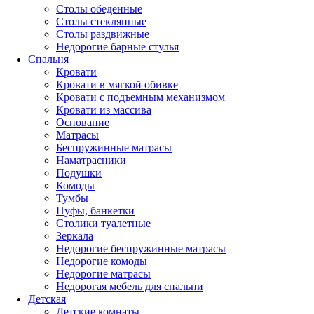
Столы обеденные
Столы стеклянные
Столы раздвижные
Недорогие барные стулья
Спальня
Кровати
Кровати в мягкой обивке
Кровати с подъемным механизмом
Кровати из массива
Основание
Матрасы
Беспружинные матрасы
Наматрасники
Подушки
Комоды
Тумбы
Пуфы, банкетки
Столики туалетные
Зеркала
Недорогие беспружинные матрасы
Недорогие комоды
Недорогие матрасы
Недорогая мебель для спальни
Детская
Детские комнаты