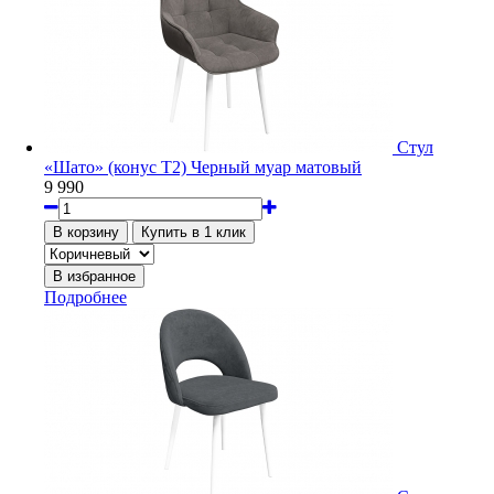
Стул
«Шато» (конус Т2) Черный муар матовый
9 990
Подробнее