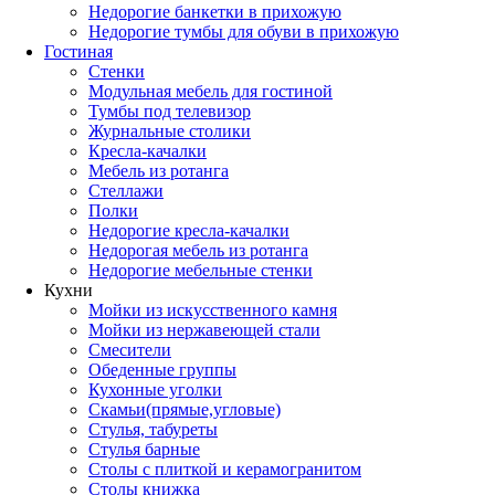
Недорогие банкетки в прихожую
Недорогие тумбы для обуви в прихожую
Гостиная
Стенки
Модульная мебель для гостиной
Тумбы под телевизор
Журнальные столики
Кресла-качалки
Мебель из ротанга
Стеллажи
Полки
Недорогие кресла-качалки
Недорогая мебель из ротанга
Недорогие мебельные стенки
Кухни
Мойки из искусственного камня
Мойки из нержавеющей стали
Смесители
Обеденные группы
Кухонные уголки
Скамьи(прямые,угловые)
Стулья, табуреты
Стулья барные
Столы с плиткой и керамогранитом
Столы книжка