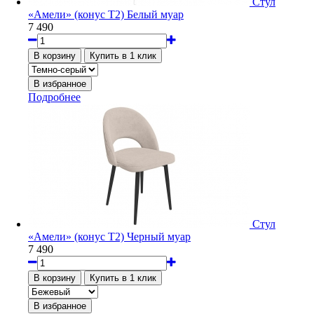
Стул
«Амели» (конус Т2) Белый муар
7 490
Подробнее
Стул
«Амели» (конус Т2) Черный муар
7 490