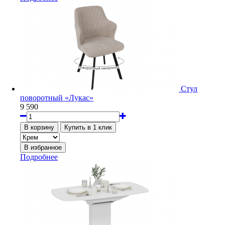
Стул
поворотный «Лукас»
9 590
Подробнее