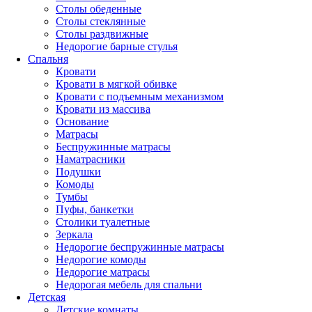
Столы обеденные
Столы стеклянные
Столы раздвижные
Недорогие барные стулья
Спальня
Кровати
Кровати в мягкой обивке
Кровати с подъемным механизмом
Кровати из массива
Основание
Матрасы
Беспружинные матрасы
Наматрасники
Подушки
Комоды
Тумбы
Пуфы, банкетки
Столики туалетные
Зеркала
Недорогие беспружинные матрасы
Недорогие комоды
Недорогие матрасы
Недорогая мебель для спальни
Детская
Детские комнаты