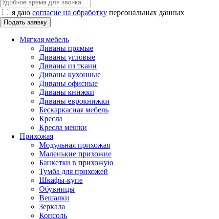
я даю
согласие на обработку
персональных данных
Мягкая мебель
Диваны прямые
Диваны угловые
Диваны из ткани
Диваны кухонные
Диваны офисные
Диваны книжки
Диваны еврокнижки
Бескаркасная мебель
Кресла
Кресла мешки
Прихожая
Модульная прихожая
Маленькие прихожие
Банкетки в прихожую
Тумба для прихожей
Шкафы-купе
Обувницы
Вешалки
Зеркала
Консоль