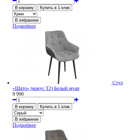
Подробнее
Стул
«Шато» (конус Т2) Белый муар
9 990
Подробнее