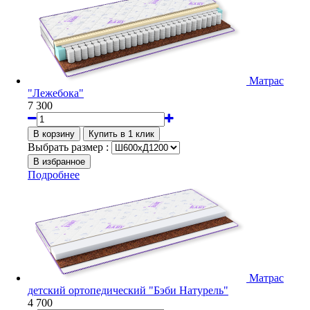
Матрас
"Лежебока"
7 300
Выбрать размер :
Подробнее
Матрас
детский ортопедический "Бэби Натурель"
4 700