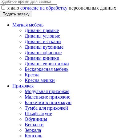
я даю
согласие на обработку
персональных данных
Мягкая мебель
Диваны прямые
Диваны угловые
Диваны из ткани
Диваны кухонные
Диваны офисные
Диваны книжки
Диваны еврокнижки
Бескаркасная мебель
Кресла
Кресла мешки
Прихожая
Модульная прихожая
Маленькие прихожие
Банкетки в прихожую
Тумба для прихожей
Шкафы-купе
Обувницы
Вешалки
Зеркала
Консоль