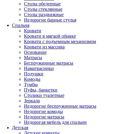
Столы обеденные
Столы стеклянные
Столы раздвижные
Недорогие барные стулья
Спальня
Кровати
Кровати в мягкой обивке
Кровати с подъемным механизмом
Кровати из массива
Основание
Матрасы
Беспружинные матрасы
Наматрасники
Подушки
Комоды
Тумбы
Пуфы, банкетки
Столики туалетные
Зеркала
Недорогие беспружинные матрасы
Недорогие комоды
Недорогие матрасы
Недорогая мебель для спальни
Детская
Детские комнаты