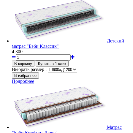
Детский
матрас "Бэби Классик"
4 300
Выбрать размер :
Подробнее
Матрас
"Бэби Комфорт Люкс"