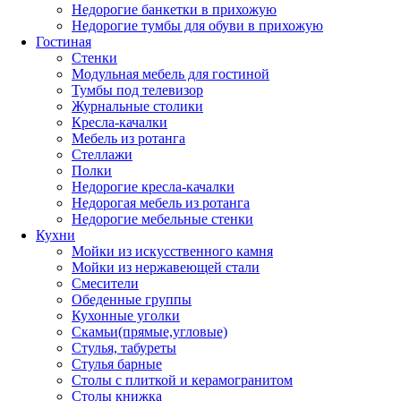
Недорогие банкетки в прихожую
Недорогие тумбы для обуви в прихожую
Гостиная
Стенки
Модульная мебель для гостиной
Тумбы под телевизор
Журнальные столики
Кресла-качалки
Мебель из ротанга
Стеллажи
Полки
Недорогие кресла-качалки
Недорогая мебель из ротанга
Недорогие мебельные стенки
Кухни
Мойки из искусственного камня
Мойки из нержавеющей стали
Смесители
Обеденные группы
Кухонные уголки
Скамьи(прямые,угловые)
Стулья, табуреты
Стулья барные
Столы с плиткой и керамогранитом
Столы книжка