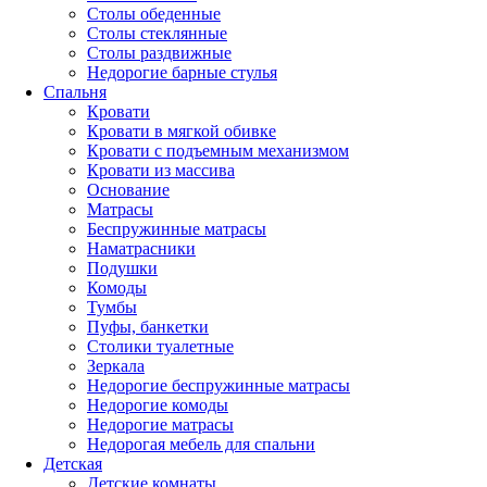
Столы обеденные
Столы стеклянные
Столы раздвижные
Недорогие барные стулья
Спальня
Кровати
Кровати в мягкой обивке
Кровати с подъемным механизмом
Кровати из массива
Основание
Матрасы
Беспружинные матрасы
Наматрасники
Подушки
Комоды
Тумбы
Пуфы, банкетки
Столики туалетные
Зеркала
Недорогие беспружинные матрасы
Недорогие комоды
Недорогие матрасы
Недорогая мебель для спальни
Детская
Детские комнаты