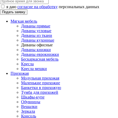
я даю
согласие на обработку
персональных данных
Мягкая мебель
Диваны прямые
Диваны угловые
Диваны из ткани
Диваны кухонные
Диваны офисные
Диваны книжки
Диваны еврокнижки
Бескаркасная мебель
Кресла
Кресла мешки
Прихожая
Модульная прихожая
Маленькие прихожие
Банкетки в прихожую
Тумба для прихожей
Шкафы-купе
Обувницы
Вешалки
Зеркала
Консоль