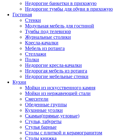
Недорогие банкетки в прихожую
Недорогие тумбы для обуви в прихожую
Гостиная
Стенки
Модульная мебель для гостиной
Тумбы под телевизор
Журнальные столики
Кресла-качалки
Мебель из ротанга
Стеллажи
Полки
Недорогие кресла-качалки
Недорогая мебель из ротанга
Недорогие мебельные стенки
Кухни
Мойки из искусственного камня
Мойки из нержавеющей стали
Смесители
Обеденные группы
Кухонные уголки
Скамьи(прямые,угловые)
Стулья, табуреты
Стулья барные
Столы с плиткой и керамогранитом
Столы книжка