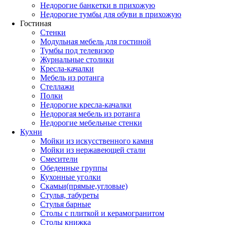
Недорогие банкетки в прихожую
Недорогие тумбы для обуви в прихожую
Гостиная
Стенки
Модульная мебель для гостиной
Тумбы под телевизор
Журнальные столики
Кресла-качалки
Мебель из ротанга
Стеллажи
Полки
Недорогие кресла-качалки
Недорогая мебель из ротанга
Недорогие мебельные стенки
Кухни
Мойки из искусственного камня
Мойки из нержавеющей стали
Смесители
Обеденные группы
Кухонные уголки
Скамьи(прямые,угловые)
Стулья, табуреты
Стулья барные
Столы с плиткой и керамогранитом
Столы книжка