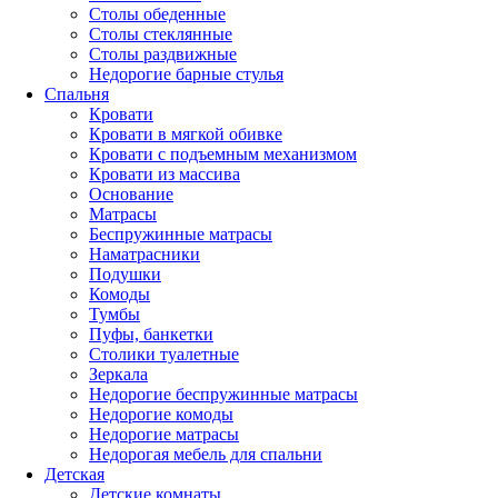
Столы обеденные
Столы стеклянные
Столы раздвижные
Недорогие барные стулья
Спальня
Кровати
Кровати в мягкой обивке
Кровати с подъемным механизмом
Кровати из массива
Основание
Матрасы
Беспружинные матрасы
Наматрасники
Подушки
Комоды
Тумбы
Пуфы, банкетки
Столики туалетные
Зеркала
Недорогие беспружинные матрасы
Недорогие комоды
Недорогие матрасы
Недорогая мебель для спальни
Детская
Детские комнаты