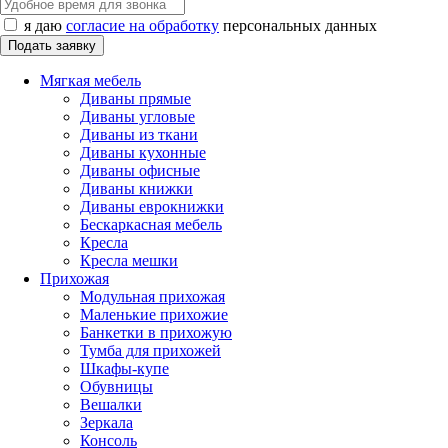
я даю
согласие на обработку
персональных данных
Мягкая мебель
Диваны прямые
Диваны угловые
Диваны из ткани
Диваны кухонные
Диваны офисные
Диваны книжки
Диваны еврокнижки
Бескаркасная мебель
Кресла
Кресла мешки
Прихожая
Модульная прихожая
Маленькие прихожие
Банкетки в прихожую
Тумба для прихожей
Шкафы-купе
Обувницы
Вешалки
Зеркала
Консоль