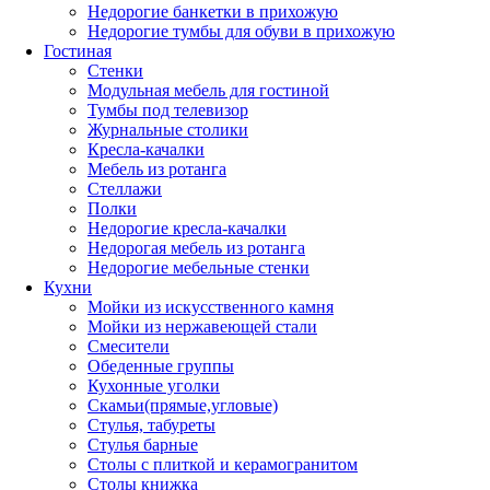
Недорогие банкетки в прихожую
Недорогие тумбы для обуви в прихожую
Гостиная
Стенки
Модульная мебель для гостиной
Тумбы под телевизор
Журнальные столики
Кресла-качалки
Мебель из ротанга
Стеллажи
Полки
Недорогие кресла-качалки
Недорогая мебель из ротанга
Недорогие мебельные стенки
Кухни
Мойки из искусственного камня
Мойки из нержавеющей стали
Смесители
Обеденные группы
Кухонные уголки
Скамьи(прямые,угловые)
Стулья, табуреты
Стулья барные
Столы с плиткой и керамогранитом
Столы книжка