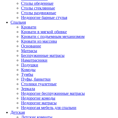
Столы обеденные
Столы стеклянные
Столы раздвижные
Недорогие барные стулья
Спальня
Кровати
Кровати в мягкой обивке
Кровати с подъемным механизмом
Кровати из массива
Основание
Матрасы
Беспружинные матрасы
Наматрасники
Подушки
Комоды
Тумбы
Пуфы, банкетки
Столики туалетные
Зеркала
Недорогие беспружинные матрасы
Недорогие комоды
Недорогие матрасы
Недорогая мебель для спальни
Детская
Детские комнаты