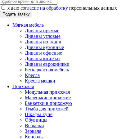
я даю
согласие на обработку
персональных данных
Мягкая мебель
Диваны прямые
Диваны угловые
Диваны из ткани
Диваны кухонные
Диваны офисные
Диваны книжки
Диваны еврокнижки
Бескаркасная мебель
Кресла
Кресла мешки
Прихожая
Модульная прихожая
Маленькие прихожие
Банкетки в прихожую
Тумба для прихожей
Шкафы-купе
Обувницы
Вешалки
Зеркала
Консоль