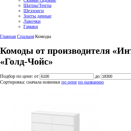
Скамьи садовые
Шатры/Тенты
Шезлонги
Зонты дачные
Лавочки
Гамаки
Главная
Спальня
Комоды
Комоды от производителя «Инт
«Голд-Чойс»
Подбор по цене:
от
до
Сортировка:
сначала новинки
по цене
по названию