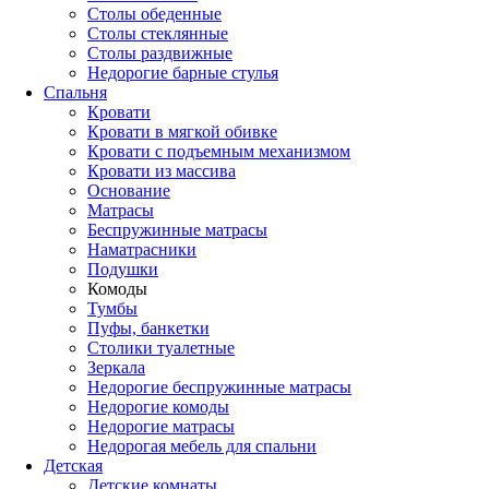
Столы обеденные
Столы стеклянные
Столы раздвижные
Недорогие барные стулья
Спальня
Кровати
Кровати в мягкой обивке
Кровати с подъемным механизмом
Кровати из массива
Основание
Матрасы
Беспружинные матрасы
Наматрасники
Подушки
Комоды
Тумбы
Пуфы, банкетки
Столики туалетные
Зеркала
Недорогие беспружинные матрасы
Недорогие комоды
Недорогие матрасы
Недорогая мебель для спальни
Детская
Детские комнаты