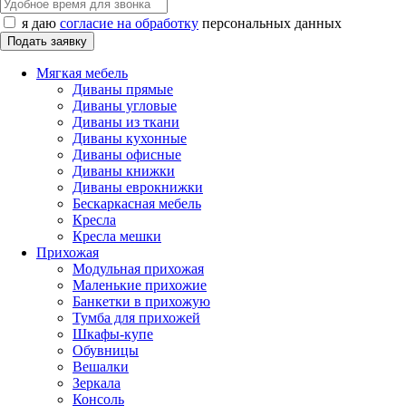
я даю
согласие на обработку
персональных данных
Мягкая мебель
Диваны прямые
Диваны угловые
Диваны из ткани
Диваны кухонные
Диваны офисные
Диваны книжки
Диваны еврокнижки
Бескаркасная мебель
Кресла
Кресла мешки
Прихожая
Модульная прихожая
Маленькие прихожие
Банкетки в прихожую
Тумба для прихожей
Шкафы-купе
Обувницы
Вешалки
Зеркала
Консоль