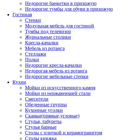
Недорогие банкетки в прихожую
Недорогие тумбы для обуви в прихожую
Гостиная
Стенки
Модульная мебель для гостиной
Тумбы под телевизор
Журнальные столики
Кресла-качалки
Мебель из ротанга
Стеллажи
Полки
Недорогие кресла-качалки
Недорогая мебель из ротанга
Недорогие мебельные стенки
Кухни
Мойки из искусственного камня
Мойки из нержавеющей стали
Смесители
Обеденные группы
Кухонные уголки
Скамьи(прямые,угловые)
Стулья, табуреты
Стулья барные
Столы с плиткой и керамогранитом
Столы книжка