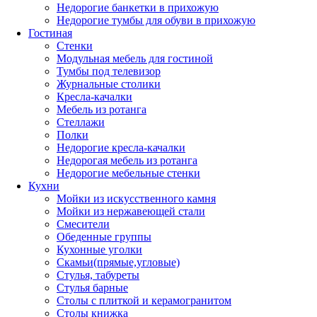
Недорогие банкетки в прихожую
Недорогие тумбы для обуви в прихожую
Гостиная
Стенки
Модульная мебель для гостиной
Тумбы под телевизор
Журнальные столики
Кресла-качалки
Мебель из ротанга
Стеллажи
Полки
Недорогие кресла-качалки
Недорогая мебель из ротанга
Недорогие мебельные стенки
Кухни
Мойки из искусственного камня
Мойки из нержавеющей стали
Смесители
Обеденные группы
Кухонные уголки
Скамьи(прямые,угловые)
Стулья, табуреты
Стулья барные
Столы с плиткой и керамогранитом
Столы книжка