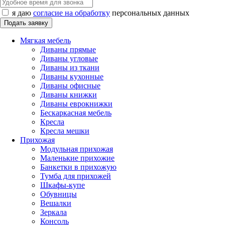
я даю
согласие на обработку
персональных данных
Мягкая мебель
Диваны прямые
Диваны угловые
Диваны из ткани
Диваны кухонные
Диваны офисные
Диваны книжки
Диваны еврокнижки
Бескаркасная мебель
Кресла
Кресла мешки
Прихожая
Модульная прихожая
Маленькие прихожие
Банкетки в прихожую
Тумба для прихожей
Шкафы-купе
Обувницы
Вешалки
Зеркала
Консоль