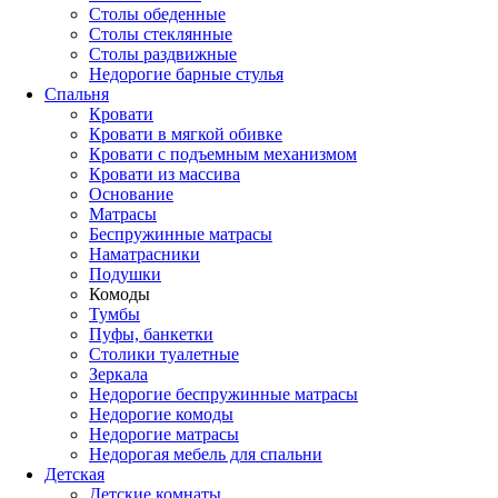
Столы обеденные
Столы стеклянные
Столы раздвижные
Недорогие барные стулья
Спальня
Кровати
Кровати в мягкой обивке
Кровати с подъемным механизмом
Кровати из массива
Основание
Матрасы
Беспружинные матрасы
Наматрасники
Подушки
Комоды
Тумбы
Пуфы, банкетки
Столики туалетные
Зеркала
Недорогие беспружинные матрасы
Недорогие комоды
Недорогие матрасы
Недорогая мебель для спальни
Детская
Детские комнаты