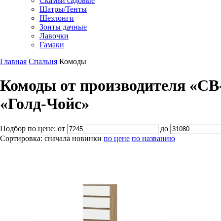
Скамьи садовые
Шатры/Тенты
Шезлонги
Зонты дачные
Лавочки
Гамаки
Главная
Спальня
Комоды
Комоды от производителя «СВ-
«Голд-Чойс»
Подбор по цене:
от
до
Сортировка:
сначала новинки
по цене
по названию