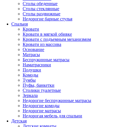
Столы обеденные
Столы стеклянные
Столы раздвижные
Недорогие барные стулья
Спальня
Кровати
Кровати в мягкой обивке
Кровати с подъемным механизмом
Кровати из массива
Основание
Матрасы
Беспружинные матрасы
Наматрасники
Подушки
Комоды
Тумбы
Пуфы, банкетки
Столики туалетные
Зеркала
Недорогие беспружинные матрасы
Недорогие комоды
Недорогие матрасы
Недорогая мебель для спальни
Детская
Детские комнаты