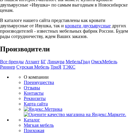
двухъярусные «Ивушка» по самым выгодным в Новосибирске
ценам.
В каталоге нашего сайта представлены как кровати
двухъярусные от Ивушка, так и
кровати двухъярусные
других
производителей - известных мебельных фабрик России. Будем
рады сотрудничеству, ждем Ваших заказов.
Производители
Все бренды
Атлант
БГ
Линаура
МебельГрад
ОмскМебель
Риннер
Сурская Мебель
ТриЯ
ТЭКС
О компании
Преимущества
Отзывы
Контакты
Реквизиты
Карта сайта
Каталог
Мягкая мебель
Прихожая