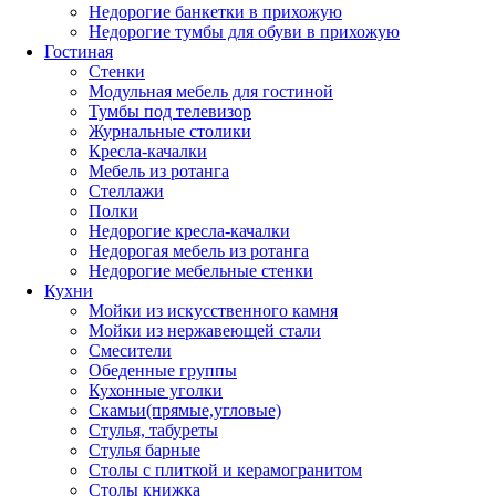
Недорогие банкетки в прихожую
Недорогие тумбы для обуви в прихожую
Гостиная
Стенки
Модульная мебель для гостиной
Тумбы под телевизор
Журнальные столики
Кресла-качалки
Мебель из ротанга
Стеллажи
Полки
Недорогие кресла-качалки
Недорогая мебель из ротанга
Недорогие мебельные стенки
Кухни
Мойки из искусственного камня
Мойки из нержавеющей стали
Смесители
Обеденные группы
Кухонные уголки
Скамьи(прямые,угловые)
Стулья, табуреты
Стулья барные
Столы с плиткой и керамогранитом
Столы книжка