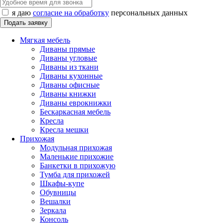
я даю
согласие на обработку
персональных данных
Мягкая мебель
Диваны прямые
Диваны угловые
Диваны из ткани
Диваны кухонные
Диваны офисные
Диваны книжки
Диваны еврокнижки
Бескаркасная мебель
Кресла
Кресла мешки
Прихожая
Модульная прихожая
Маленькие прихожие
Банкетки в прихожую
Тумба для прихожей
Шкафы-купе
Обувницы
Вешалки
Зеркала
Консоль