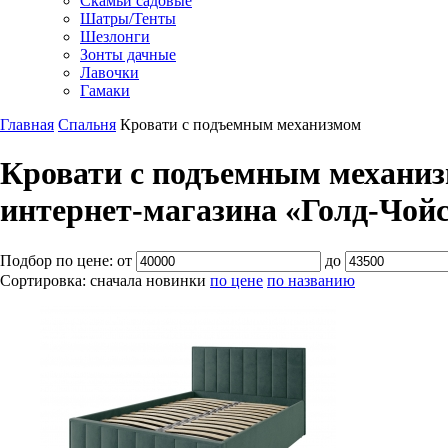
Скамьи садовые
Шатры/Тенты
Шезлонги
Зонты дачные
Лавочки
Гамаки
Главная
Спальня
Кровати с подъемным механизмом
Кровати с подъемным механиз
интернет-магазина «Голд-Чой
Подбор по цене:
от
до
Сортировка:
сначала новинки
по цене
по названию