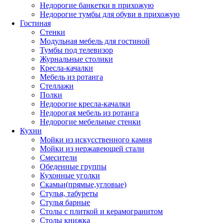
Недорогие банкетки в прихожую
Недорогие тумбы для обуви в прихожую
Гостиная
Стенки
Модульная мебель для гостиной
Тумбы под телевизор
Журнальные столики
Кресла-качалки
Мебель из ротанга
Стеллажи
Полки
Недорогие кресла-качалки
Недорогая мебель из ротанга
Недорогие мебельные стенки
Кухни
Мойки из искусственного камня
Мойки из нержавеющей стали
Смесители
Обеденные группы
Кухонные уголки
Скамьи(прямые,угловые)
Стулья, табуреты
Стулья барные
Столы с плиткой и керамогранитом
Столы книжка