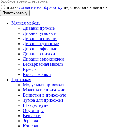
я даю
согласие на обработку
персональных данных
Мягкая мебель
Диваны прямые
Диваны угловые
Диваны из ткани
Диваны кухонные
Диваны офисные
Диваны книжки
Диваны еврокнижки
Бескаркасная мебель
Кресла
Кресла мешки
Прихожая
Модульная прихожая
Маленькие прихожие
Банкетки в прихожую
Тумба для прихожей
Шкафы-купе
Обувницы
Вешалки
Зеркала
Консоль