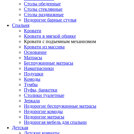
Столы обеденные
Столы стеклянные
Столы раздвижные
Недорогие барные стулья
Спальня
Кровати
Кровати в мягкой обивке
Кровати с подъемным механизмом
Кровати из массива
Основание
Матрасы
Беспружинные матрасы
Наматрасники
Подушки
Комоды
Тумбы
Пуфы, банкетки
Столики туалетные
Зеркала
Недорогие беспружинные матрасы
Недорогие комоды
Недорогие матрасы
Недорогая мебель для спальни
Детская
Детские комнаты