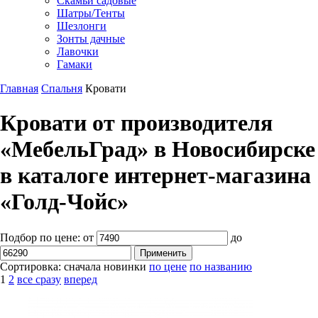
Скамьи садовые
Шатры/Тенты
Шезлонги
Зонты дачные
Лавочки
Гамаки
Главная
Спальня
Кровати
Кровати от производителя
«МебельГрад» в Новосибирске
в каталоге интернет-магазина
«Голд-Чойс»
Подбор по цене:
от
до
Сортировка:
сначала новинки
по цене
по названию
1
2
все сразу
вперед