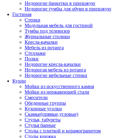
Недорогие банкетки в прихожую
Недорогие тумбы для обуви в прихожую
Гостиная
Стенки
Модульная мебель для гостиной
Тумбы под телевизор
Журнальные столики
Кресла-качалки
Мебель из ротанга
Стеллажи
Полки
Недорогие кресла-качалки
Недорогая мебель из ротанга
Недорогие мебельные стенки
Кухни
Мойки из искусственного камня
Мойки из нержавеющей стали
Смесители
Обеденные группы
Кухонные уголки
Скамьи(прямые,угловые)
Стулья, табуреты
Стулья барные
Столы с плиткой и керамогранитом
Столы книжка