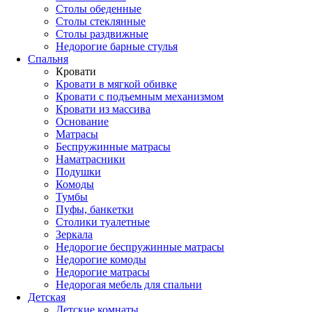
Столы обеденные
Столы стеклянные
Столы раздвижные
Недорогие барные стулья
Спальня
Кровати
Кровати в мягкой обивке
Кровати с подъемным механизмом
Кровати из массива
Основание
Матрасы
Беспружинные матрасы
Наматрасники
Подушки
Комоды
Тумбы
Пуфы, банкетки
Столики туалетные
Зеркала
Недорогие беспружинные матрасы
Недорогие комоды
Недорогие матрасы
Недорогая мебель для спальни
Детская
Детские комнаты