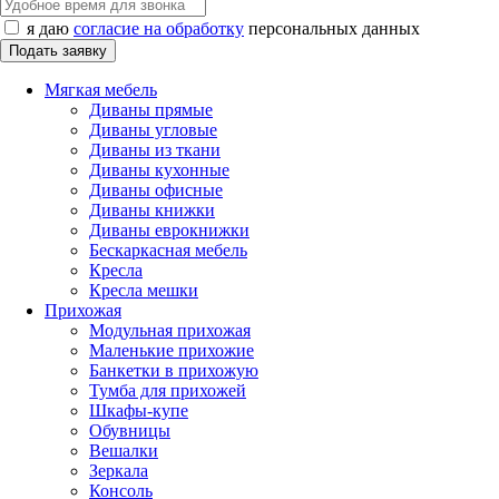
я даю
согласие на обработку
персональных данных
Мягкая мебель
Диваны прямые
Диваны угловые
Диваны из ткани
Диваны кухонные
Диваны офисные
Диваны книжки
Диваны еврокнижки
Бескаркасная мебель
Кресла
Кресла мешки
Прихожая
Модульная прихожая
Маленькие прихожие
Банкетки в прихожую
Тумба для прихожей
Шкафы-купе
Обувницы
Вешалки
Зеркала
Консоль