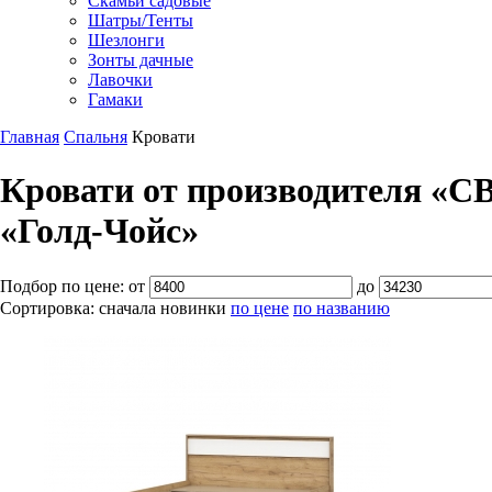
Скамьи садовые
Шатры/Тенты
Шезлонги
Зонты дачные
Лавочки
Гамаки
Главная
Спальня
Кровати
Кровати от производителя «СВ
«Голд-Чойс»
Подбор по цене:
от
до
Сортировка:
сначала новинки
по цене
по названию