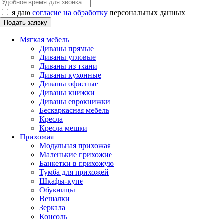
я даю
согласие на обработку
персональных данных
Мягкая мебель
Диваны прямые
Диваны угловые
Диваны из ткани
Диваны кухонные
Диваны офисные
Диваны книжки
Диваны еврокнижки
Бескаркасная мебель
Кресла
Кресла мешки
Прихожая
Модульная прихожая
Маленькие прихожие
Банкетки в прихожую
Тумба для прихожей
Шкафы-купе
Обувницы
Вешалки
Зеркала
Консоль