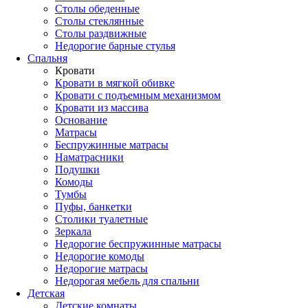
Столы обеденные
Столы стеклянные
Столы раздвижные
Недорогие барные стулья
Спальня
Кровати
Кровати в мягкой обивке
Кровати с подъемным механизмом
Кровати из массива
Основание
Матрасы
Беспружинные матрасы
Наматрасники
Подушки
Комоды
Тумбы
Пуфы, банкетки
Столики туалетные
Зеркала
Недорогие беспружинные матрасы
Недорогие комоды
Недорогие матрасы
Недорогая мебель для спальни
Детская
Детские комнаты