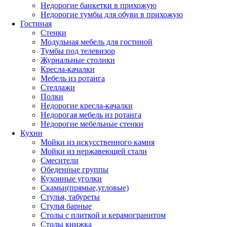
Недорогие банкетки в прихожую
Недорогие тумбы для обуви в прихожую
Гостиная
Стенки
Модульная мебель для гостиной
Тумбы под телевизор
Журнальные столики
Кресла-качалки
Мебель из ротанга
Стеллажи
Полки
Недорогие кресла-качалки
Недорогая мебель из ротанга
Недорогие мебельные стенки
Кухни
Мойки из искусственного камня
Мойки из нержавеющей стали
Смесители
Обеденные группы
Кухонные уголки
Скамьи(прямые,угловые)
Стулья, табуреты
Стулья барные
Столы с плиткой и керамогранитом
Столы книжка