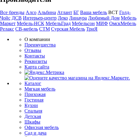
Все бренды
Алсо
Альбина
Атлант
БГ
Ваша мебель
ВСТ
Голд-
Чойс
ДСВ
Интерьер-центр
Леко
Линаура
Любимый Дом
Мебель
Маркет
Мебель-НСК
МебельГрад
Мебельсон
МИФ
ОмскМебель
Релакс
СВ-мебель
СТМ
Сурская Мебель
ТриЯ
О компании
Преимущества
Отзывы
Контакты
Реквизиты
Карта сайта
Каталог
Мягкая мебель
Прихожая
Гостиная
Кухни
Спальня
Детская
Шкафы
Офисная мебель
Сад и дача