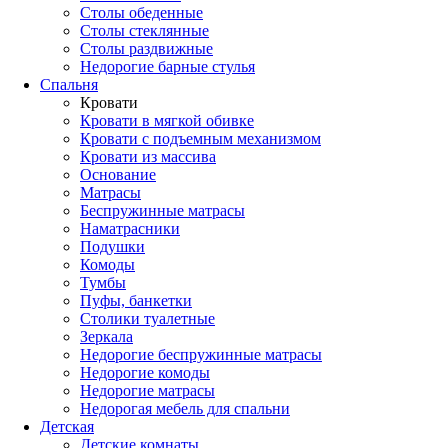
Столы обеденные
Столы стеклянные
Столы раздвижные
Недорогие барные стулья
Спальня
Кровати
Кровати в мягкой обивке
Кровати с подъемным механизмом
Кровати из массива
Основание
Матрасы
Беспружинные матрасы
Наматрасники
Подушки
Комоды
Тумбы
Пуфы, банкетки
Столики туалетные
Зеркала
Недорогие беспружинные матрасы
Недорогие комоды
Недорогие матрасы
Недорогая мебель для спальни
Детская
Детские комнаты