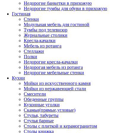
Недорогие банкетки в прихожую
Недорогие тумбы для обуви в прихожую
Гостиная
Стенки
Модульная мебель для гостиной
Тумбы под телевизор
Журнальные столики
Кресла-качалки
Мебель из ротанга
Стеллажи
Полки
Недорогие кресла-качалки
Недорогая мебель из ротанга
Недорогие мебельные стенки
Кухни
Мойки из искусственного камня
Мойки из нержавеющей стали
Смесители
Обеденные группы
Кухонные уголки
Скамьи(прямые,угловые)
Стулья, табуреты
Стулья барные
Столы с плиткой и керамогранитом
Столы книжка