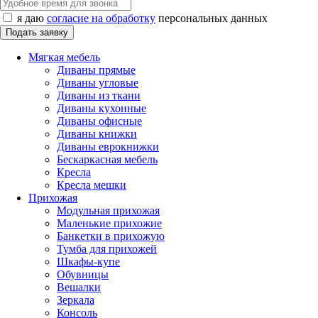
я даю
согласие на обработку
персональных данных
Мягкая мебель
Диваны прямые
Диваны угловые
Диваны из ткани
Диваны кухонные
Диваны офисные
Диваны книжки
Диваны еврокнижки
Бескаркасная мебель
Кресла
Кресла мешки
Прихожая
Модульная прихожая
Маленькие прихожие
Банкетки в прихожую
Тумба для прихожей
Шкафы-купе
Обувницы
Вешалки
Зеркала
Консоль