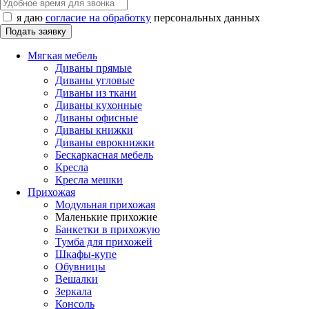
я даю
согласие на обработку
персональных данных
Мягкая мебель
Диваны прямые
Диваны угловые
Диваны из ткани
Диваны кухонные
Диваны офисные
Диваны книжки
Диваны еврокнижки
Бескаркасная мебель
Кресла
Кресла мешки
Прихожая
Модульная прихожая
Маленькие прихожие
Банкетки в прихожую
Тумба для прихожей
Шкафы-купе
Обувницы
Вешалки
Зеркала
Консоль