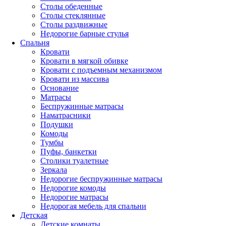
Столы обеденные
Столы стеклянные
Столы раздвижные
Недорогие барные стулья
Спальня
Кровати
Кровати в мягкой обивке
Кровати с подъемным механизмом
Кровати из массива
Основание
Матрасы
Беспружинные матрасы
Наматрасники
Подушки
Комоды
Тумбы
Пуфы, банкетки
Столики туалетные
Зеркала
Недорогие беспружинные матрасы
Недорогие комоды
Недорогие матрасы
Недорогая мебель для спальни
Детская
Детские комнаты