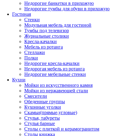
Недорогие банкетки в прихожую
Недорогие тумбы для обуви в прихожую
Гостиная
Стенки
Модульная мебель для гостиной
Тумбы под телевизор
Журнальные столики
Кресла-качалки
Мебель из ротанга
Стеллажи
Полки
Недорогие кресла-качалки
Недорогая мебель из ротанга
Недорогие мебельные стенки
Кухни
Мойки из искусственного камня
Мойки из нержавеющей стали
Смесители
Обеденные группы
Кухонные уголки
Скамьи(прямые,угловые)
Стулья, табуреты
Стулья барные
Столы с плиткой и керамогранитом
Столы книжка