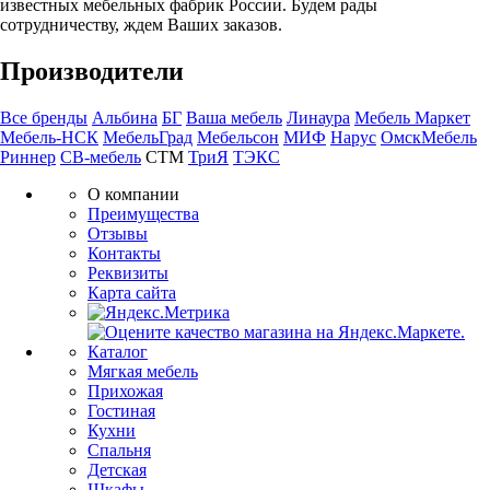
известных мебельных фабрик России. Будем рады
сотрудничеству, ждем Ваших заказов.
Производители
Все бренды
Альбина
БГ
Ваша мебель
Линаура
Мебель Маркет
Мебель-НСК
МебельГрад
Мебельсон
МИФ
Нарус
ОмскМебель
Риннер
СВ-мебель
СТМ
ТриЯ
ТЭКС
О компании
Преимущества
Отзывы
Контакты
Реквизиты
Карта сайта
Каталог
Мягкая мебель
Прихожая
Гостиная
Кухни
Спальня
Детская
Шкафы