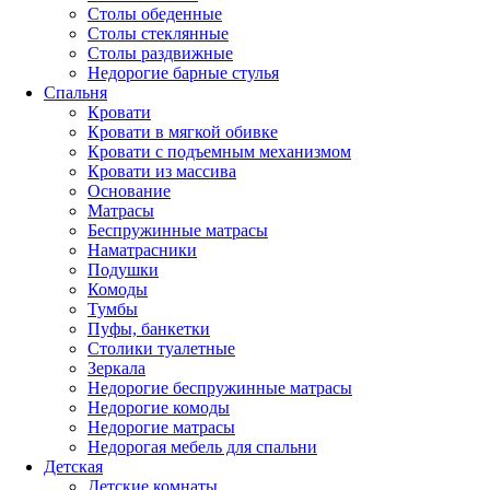
Столы обеденные
Столы стеклянные
Столы раздвижные
Недорогие барные стулья
Спальня
Кровати
Кровати в мягкой обивке
Кровати с подъемным механизмом
Кровати из массива
Основание
Матрасы
Беспружинные матрасы
Наматрасники
Подушки
Комоды
Тумбы
Пуфы, банкетки
Столики туалетные
Зеркала
Недорогие беспружинные матрасы
Недорогие комоды
Недорогие матрасы
Недорогая мебель для спальни
Детская
Детские комнаты