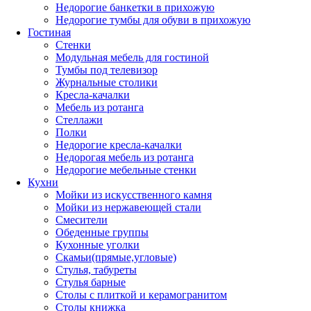
Недорогие банкетки в прихожую
Недорогие тумбы для обуви в прихожую
Гостиная
Стенки
Модульная мебель для гостиной
Тумбы под телевизор
Журнальные столики
Кресла-качалки
Мебель из ротанга
Стеллажи
Полки
Недорогие кресла-качалки
Недорогая мебель из ротанга
Недорогие мебельные стенки
Кухни
Мойки из искусственного камня
Мойки из нержавеющей стали
Смесители
Обеденные группы
Кухонные уголки
Скамьи(прямые,угловые)
Стулья, табуреты
Стулья барные
Столы с плиткой и керамогранитом
Столы книжка