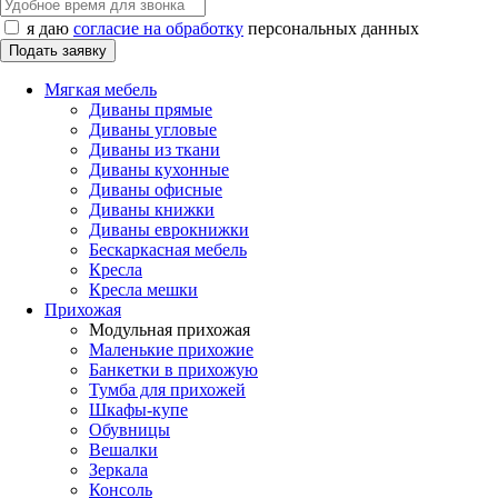
я даю
согласие на обработку
персональных данных
Мягкая мебель
Диваны прямые
Диваны угловые
Диваны из ткани
Диваны кухонные
Диваны офисные
Диваны книжки
Диваны еврокнижки
Бескаркасная мебель
Кресла
Кресла мешки
Прихожая
Модульная прихожая
Маленькие прихожие
Банкетки в прихожую
Тумба для прихожей
Шкафы-купе
Обувницы
Вешалки
Зеркала
Консоль