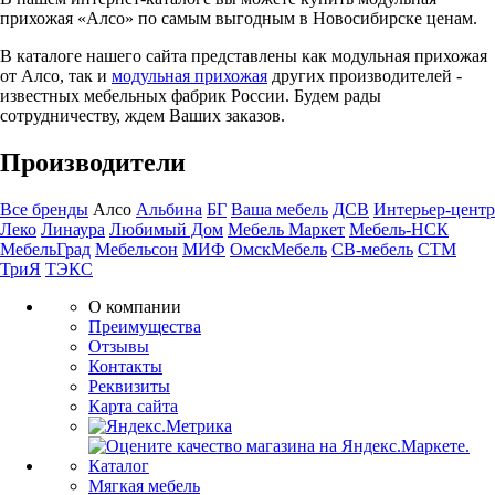
прихожая «Алсо» по самым выгодным в Новосибирске ценам.
В каталоге нашего сайта представлены как модульная прихожая
от Алсо, так и
модульная прихожая
других производителей -
известных мебельных фабрик России. Будем рады
сотрудничеству, ждем Ваших заказов.
Производители
Все бренды
Алсо
Альбина
БГ
Ваша мебель
ДСВ
Интерьер-центр
Леко
Линаура
Любимый Дом
Мебель Маркет
Мебель-НСК
МебельГрад
Мебельсон
МИФ
ОмскМебель
СВ-мебель
СТМ
ТриЯ
ТЭКС
О компании
Преимущества
Отзывы
Контакты
Реквизиты
Карта сайта
Каталог
Мягкая мебель