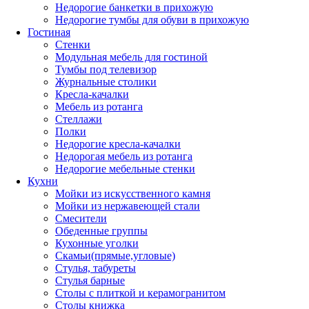
Недорогие банкетки в прихожую
Недорогие тумбы для обуви в прихожую
Гостиная
Стенки
Модульная мебель для гостиной
Тумбы под телевизор
Журнальные столики
Кресла-качалки
Мебель из ротанга
Стеллажи
Полки
Недорогие кресла-качалки
Недорогая мебель из ротанга
Недорогие мебельные стенки
Кухни
Мойки из искусственного камня
Мойки из нержавеющей стали
Смесители
Обеденные группы
Кухонные уголки
Скамьи(прямые,угловые)
Стулья, табуреты
Стулья барные
Столы с плиткой и керамогранитом
Столы книжка