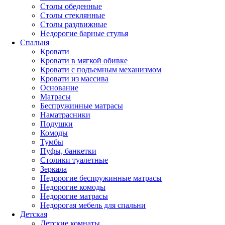
Столы обеденные
Столы стеклянные
Столы раздвижные
Недорогие барные стулья
Спальня
Кровати
Кровати в мягкой обивке
Кровати с подъемным механизмом
Кровати из массива
Основание
Матрасы
Беспружинные матрасы
Наматрасники
Подушки
Комоды
Тумбы
Пуфы, банкетки
Столики туалетные
Зеркала
Недорогие беспружинные матрасы
Недорогие комоды
Недорогие матрасы
Недорогая мебель для спальни
Детская
Детские комнаты