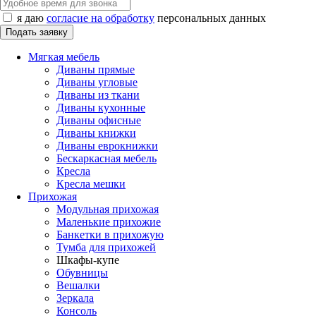
я даю
согласие на обработку
персональных данных
Мягкая мебель
Диваны прямые
Диваны угловые
Диваны из ткани
Диваны кухонные
Диваны офисные
Диваны книжки
Диваны еврокнижки
Бескаркасная мебель
Кресла
Кресла мешки
Прихожая
Модульная прихожая
Маленькие прихожие
Банкетки в прихожую
Тумба для прихожей
Шкафы-купе
Обувницы
Вешалки
Зеркала
Консоль