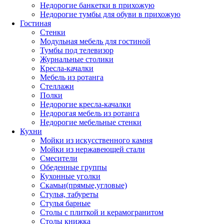
Недорогие банкетки в прихожую
Недорогие тумбы для обуви в прихожую
Гостиная
Стенки
Модульная мебель для гостиной
Тумбы под телевизор
Журнальные столики
Кресла-качалки
Мебель из ротанга
Стеллажи
Полки
Недорогие кресла-качалки
Недорогая мебель из ротанга
Недорогие мебельные стенки
Кухни
Мойки из искусственного камня
Мойки из нержавеющей стали
Смесители
Обеденные группы
Кухонные уголки
Скамьи(прямые,угловые)
Стулья, табуреты
Стулья барные
Столы с плиткой и керамогранитом
Столы книжка