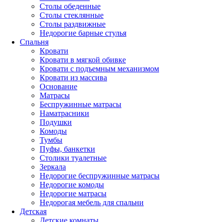
Столы обеденные
Столы стеклянные
Столы раздвижные
Недорогие барные стулья
Спальня
Кровати
Кровати в мягкой обивке
Кровати с подъемным механизмом
Кровати из массива
Основание
Матрасы
Беспружинные матрасы
Наматрасники
Подушки
Комоды
Тумбы
Пуфы, банкетки
Столики туалетные
Зеркала
Недорогие беспружинные матрасы
Недорогие комоды
Недорогие матрасы
Недорогая мебель для спальни
Детская
Детские комнаты