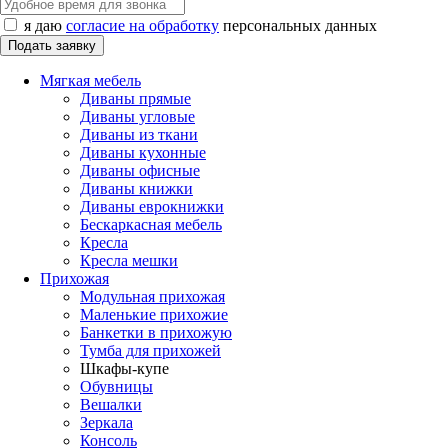
я даю
согласие на обработку
персональных данных
Мягкая мебель
Диваны прямые
Диваны угловые
Диваны из ткани
Диваны кухонные
Диваны офисные
Диваны книжки
Диваны еврокнижки
Бескаркасная мебель
Кресла
Кресла мешки
Прихожая
Модульная прихожая
Маленькие прихожие
Банкетки в прихожую
Тумба для прихожей
Шкафы-купе
Обувницы
Вешалки
Зеркала
Консоль