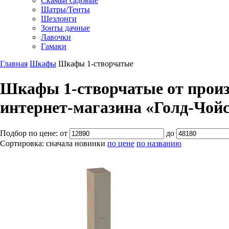
Скамьи садовые
Шатры/Тенты
Шезлонги
Зонты дачные
Лавочки
Гамаки
Главная
Шкафы
Шкафы 1-створчатые
Шкафы 1-створчатые от произ
интернет-магазина «Голд-Чой
Подбор по цене:
от
до
Сортировка:
сначала новинки
по цене
по названию