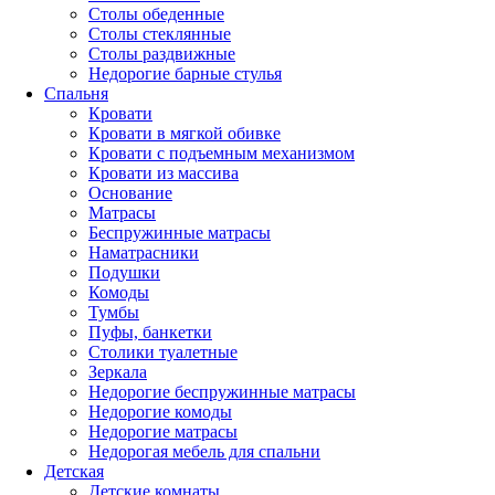
Столы обеденные
Столы стеклянные
Столы раздвижные
Недорогие барные стулья
Спальня
Кровати
Кровати в мягкой обивке
Кровати с подъемным механизмом
Кровати из массива
Основание
Матрасы
Беспружинные матрасы
Наматрасники
Подушки
Комоды
Тумбы
Пуфы, банкетки
Столики туалетные
Зеркала
Недорогие беспружинные матрасы
Недорогие комоды
Недорогие матрасы
Недорогая мебель для спальни
Детская
Детские комнаты