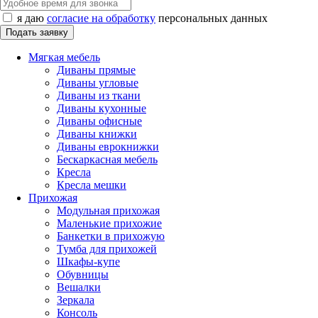
я даю
согласие на обработку
персональных данных
Мягкая мебель
Диваны прямые
Диваны угловые
Диваны из ткани
Диваны кухонные
Диваны офисные
Диваны книжки
Диваны еврокнижки
Бескаркасная мебель
Кресла
Кресла мешки
Прихожая
Модульная прихожая
Маленькие прихожие
Банкетки в прихожую
Тумба для прихожей
Шкафы-купе
Обувницы
Вешалки
Зеркала
Консоль