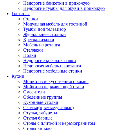
Недорогие банкетки в прихожую
Недорогие тумбы для обуви в прихожую
Гостиная
Стенки
Модульная мебель для гостиной
Тумбы под телевизор
Журнальные столики
Кресла-качалки
Мебель из ротанга
Стеллажи
Полки
Недорогие кресла-качалки
Недорогая мебель из ротанга
Недорогие мебельные стенки
Кухни
Мойки из искусственного камня
Мойки из нержавеющей стали
Смесители
Обеденные группы
Кухонные уголки
Скамьи(прямые,угловые)
Стулья, табуреты
Стулья барные
Столы с плиткой и керамогранитом
Столы книжка