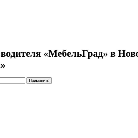
водителя «МебельГрад» в Ново
с»