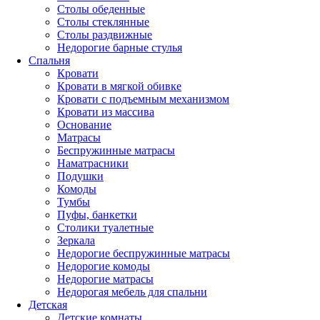
Столы обеденные
Столы стеклянные
Столы раздвижные
Недорогие барные стулья
Спальня
Кровати
Кровати в мягкой обивке
Кровати с подъемным механизмом
Кровати из массива
Основание
Матрасы
Беспружинные матрасы
Наматрасники
Подушки
Комоды
Тумбы
Пуфы, банкетки
Столики туалетные
Зеркала
Недорогие беспружинные матрасы
Недорогие комоды
Недорогие матрасы
Недорогая мебель для спальни
Детская
Детские комнаты