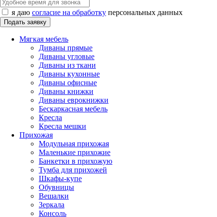
я даю
согласие на обработку
персональных данных
Мягкая мебель
Диваны прямые
Диваны угловые
Диваны из ткани
Диваны кухонные
Диваны офисные
Диваны книжки
Диваны еврокнижки
Бескаркасная мебель
Кресла
Кресла мешки
Прихожая
Модульная прихожая
Маленькие прихожие
Банкетки в прихожую
Тумба для прихожей
Шкафы-купе
Обувницы
Вешалки
Зеркала
Консоль