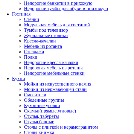
Недорогие банкетки в прихожую
Недорогие тумбы для обуви в прихожую
Гостиная
Стенки
Модульная мебель для гостиной
Тумбы под телевизор
Журнальные столики
Кресла-качалки
Мебель из ротанга
Стеллажи
Полки
Недорогие кресла-качалки
Недорогая мебель из ротанга
Недорогие мебельные стенки
Кухни
Мойки из искусственного камня
Мойки из нержавеющей стали
Смесители
Обеденные группы
Кухонные уголки
Скамьи(прямые,угловые)
Стулья, табуреты
Стулья барные
Столы с плиткой и керамогранитом
Столы книжка