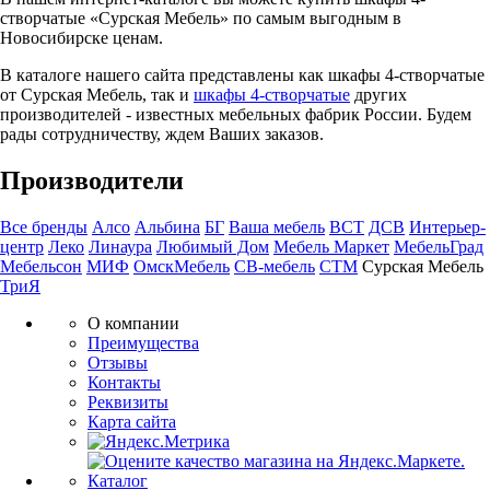
створчатые «Сурская Мебель» по самым выгодным в
Новосибирске ценам.
В каталоге нашего сайта представлены как шкафы 4-створчатые
от Сурская Мебель, так и
шкафы 4-створчатые
других
производителей - известных мебельных фабрик России. Будем
рады сотрудничеству, ждем Ваших заказов.
Производители
Все бренды
Алсо
Альбина
БГ
Ваша мебель
ВСТ
ДСВ
Интерьер-
центр
Леко
Линаура
Любимый Дом
Мебель Маркет
МебельГрад
Мебельсон
МИФ
ОмскМебель
СВ-мебель
СТМ
Сурская Мебель
ТриЯ
О компании
Преимущества
Отзывы
Контакты
Реквизиты
Карта сайта
Каталог