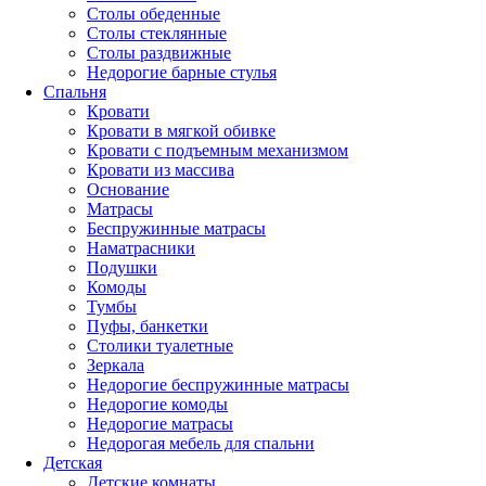
Столы обеденные
Столы стеклянные
Столы раздвижные
Недорогие барные стулья
Спальня
Кровати
Кровати в мягкой обивке
Кровати с подъемным механизмом
Кровати из массива
Основание
Матрасы
Беспружинные матрасы
Наматрасники
Подушки
Комоды
Тумбы
Пуфы, банкетки
Столики туалетные
Зеркала
Недорогие беспружинные матрасы
Недорогие комоды
Недорогие матрасы
Недорогая мебель для спальни
Детская
Детские комнаты