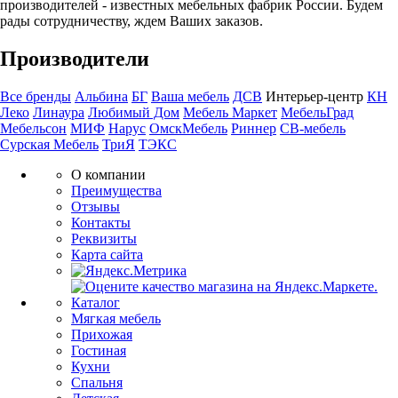
производителей - известных мебельных фабрик России. Будем
рады сотрудничеству, ждем Ваших заказов.
Производители
Все бренды
Альбина
БГ
Ваша мебель
ДСВ
Интерьер-центр
КН
Леко
Линаура
Любимый Дом
Мебель Маркет
МебельГрад
Мебельсон
МИФ
Нарус
ОмскМебель
Риннер
СВ-мебель
Сурская Мебель
ТриЯ
ТЭКС
О компании
Преимущества
Отзывы
Контакты
Реквизиты
Карта сайта
Каталог
Мягкая мебель
Прихожая
Гостиная
Кухни
Спальня