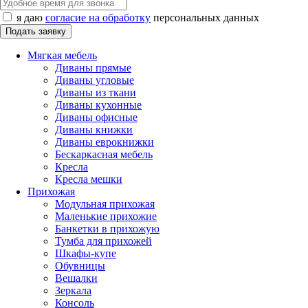
я даю
согласие на обработку
персональных данных
Мягкая мебель
Диваны прямые
Диваны угловые
Диваны из ткани
Диваны кухонные
Диваны офисные
Диваны книжки
Диваны еврокнижки
Бескаркасная мебель
Кресла
Кресла мешки
Прихожая
Модульная прихожая
Маленькие прихожие
Банкетки в прихожую
Тумба для прихожей
Шкафы-купе
Обувницы
Вешалки
Зеркала
Консоль