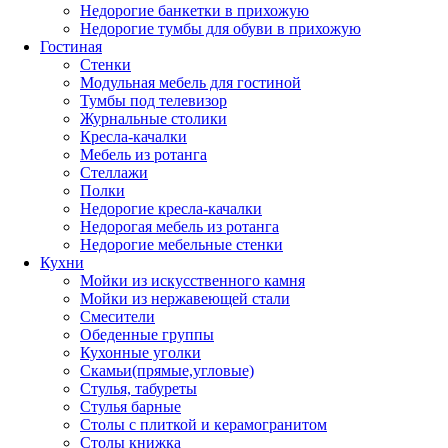
Недорогие банкетки в прихожую
Недорогие тумбы для обуви в прихожую
Гостиная
Стенки
Модульная мебель для гостиной
Тумбы под телевизор
Журнальные столики
Кресла-качалки
Мебель из ротанга
Стеллажи
Полки
Недорогие кресла-качалки
Недорогая мебель из ротанга
Недорогие мебельные стенки
Кухни
Мойки из искусственного камня
Мойки из нержавеющей стали
Смесители
Обеденные группы
Кухонные уголки
Скамьи(прямые,угловые)
Стулья, табуреты
Стулья барные
Столы с плиткой и керамогранитом
Столы книжка