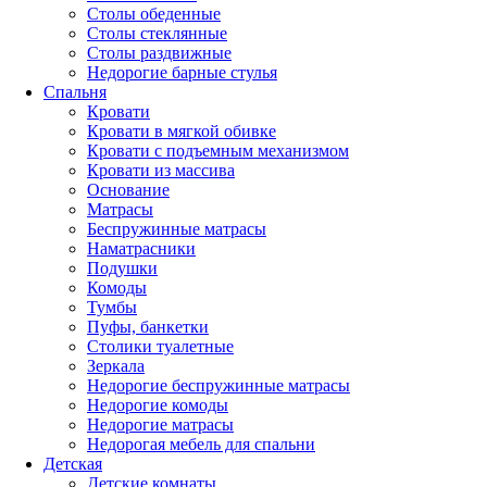
Столы обеденные
Столы стеклянные
Столы раздвижные
Недорогие барные стулья
Спальня
Кровати
Кровати в мягкой обивке
Кровати с подъемным механизмом
Кровати из массива
Основание
Матрасы
Беспружинные матрасы
Наматрасники
Подушки
Комоды
Тумбы
Пуфы, банкетки
Столики туалетные
Зеркала
Недорогие беспружинные матрасы
Недорогие комоды
Недорогие матрасы
Недорогая мебель для спальни
Детская
Детские комнаты