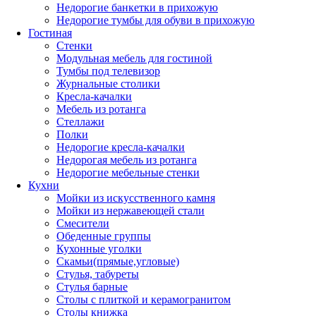
Недорогие банкетки в прихожую
Недорогие тумбы для обуви в прихожую
Гостиная
Стенки
Модульная мебель для гостиной
Тумбы под телевизор
Журнальные столики
Кресла-качалки
Мебель из ротанга
Стеллажи
Полки
Недорогие кресла-качалки
Недорогая мебель из ротанга
Недорогие мебельные стенки
Кухни
Мойки из искусственного камня
Мойки из нержавеющей стали
Смесители
Обеденные группы
Кухонные уголки
Скамьи(прямые,угловые)
Стулья, табуреты
Стулья барные
Столы с плиткой и керамогранитом
Столы книжка