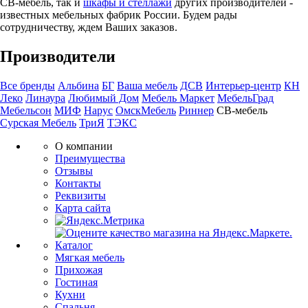
СВ-мебель, так и
шкафы и стеллажи
других производителей -
известных мебельных фабрик России. Будем рады
сотрудничеству, ждем Ваших заказов.
Производители
Все бренды
Альбина
БГ
Ваша мебель
ДСВ
Интерьер-центр
КН
Леко
Линаура
Любимый Дом
Мебель Маркет
МебельГрад
Мебельсон
МИФ
Нарус
ОмскМебель
Риннер
СВ-мебель
Сурская Мебель
ТриЯ
ТЭКС
О компании
Преимущества
Отзывы
Контакты
Реквизиты
Карта сайта
Каталог
Мягкая мебель
Прихожая
Гостиная
Кухни
Спальня