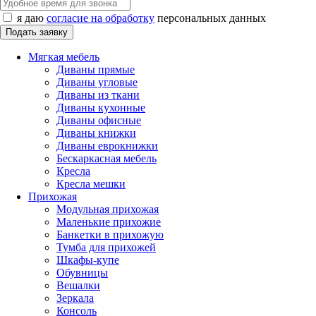
я даю
согласие на обработку
персональных данных
Мягкая мебель
Диваны прямые
Диваны угловые
Диваны из ткани
Диваны кухонные
Диваны офисные
Диваны книжки
Диваны еврокнижки
Бескаркасная мебель
Кресла
Кресла мешки
Прихожая
Модульная прихожая
Маленькие прихожие
Банкетки в прихожую
Тумба для прихожей
Шкафы-купе
Обувницы
Вешалки
Зеркала
Консоль