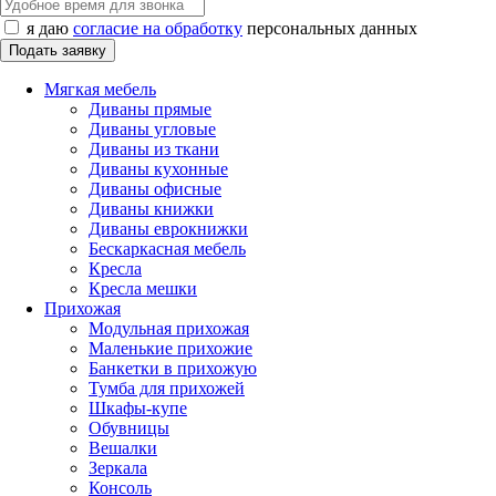
я даю
согласие на обработку
персональных данных
Мягкая мебель
Диваны прямые
Диваны угловые
Диваны из ткани
Диваны кухонные
Диваны офисные
Диваны книжки
Диваны еврокнижки
Бескаркасная мебель
Кресла
Кресла мешки
Прихожая
Модульная прихожая
Маленькие прихожие
Банкетки в прихожую
Тумба для прихожей
Шкафы-купе
Обувницы
Вешалки
Зеркала
Консоль