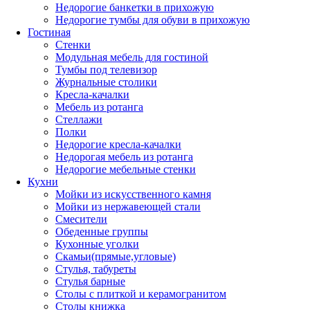
Недорогие банкетки в прихожую
Недорогие тумбы для обуви в прихожую
Гостиная
Стенки
Модульная мебель для гостиной
Тумбы под телевизор
Журнальные столики
Кресла-качалки
Мебель из ротанга
Стеллажи
Полки
Недорогие кресла-качалки
Недорогая мебель из ротанга
Недорогие мебельные стенки
Кухни
Мойки из искусственного камня
Мойки из нержавеющей стали
Смесители
Обеденные группы
Кухонные уголки
Скамьи(прямые,угловые)
Стулья, табуреты
Стулья барные
Столы с плиткой и керамогранитом
Столы книжка