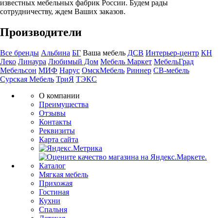
известных мебельных фабрик России. Будем рады
сотрудничеству, ждем Ваших заказов.
Производители
Все бренды
Альбина
БГ
Ваша мебель
ДСВ
Интерьер-центр
КН
Леко
Линаура
Любимый Дом
Мебель Маркет
МебельГрад
Мебельсон
МИФ
Нарус
ОмскМебель
Риннер
СВ-мебель
Сурская Мебель
ТриЯ
ТЭКС
О компании
Преимущества
Отзывы
Контакты
Реквизиты
Карта сайта
Каталог
Мягкая мебель
Прихожая
Гостиная
Кухни
Спальня