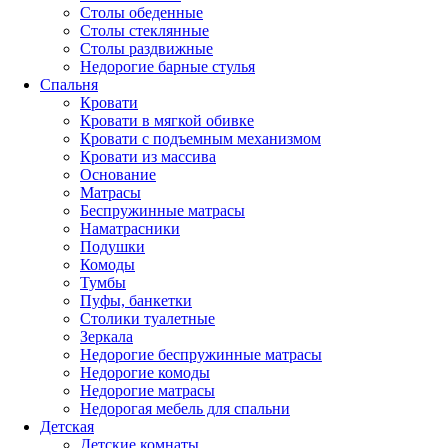
Столы обеденные
Столы стеклянные
Столы раздвижные
Недорогие барные стулья
Спальня
Кровати
Кровати в мягкой обивке
Кровати с подъемным механизмом
Кровати из массива
Основание
Матрасы
Беспружинные матрасы
Наматрасники
Подушки
Комоды
Тумбы
Пуфы, банкетки
Столики туалетные
Зеркала
Недорогие беспружинные матрасы
Недорогие комоды
Недорогие матрасы
Недорогая мебель для спальни
Детская
Детские комнаты