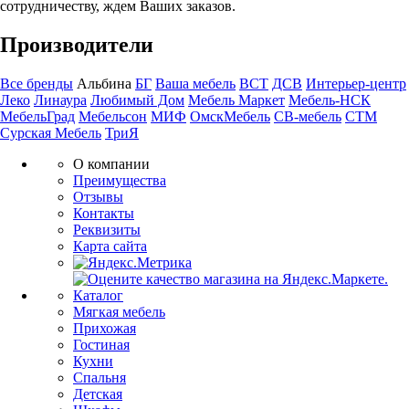
сотрудничеству, ждем Ваших заказов.
Производители
Все бренды
Альбина
БГ
Ваша мебель
ВСТ
ДСВ
Интерьер-центр
Леко
Линаура
Любимый Дом
Мебель Маркет
Мебель-НСК
МебельГрад
Мебельсон
МИФ
ОмскМебель
СВ-мебель
СТМ
Сурская Мебель
ТриЯ
О компании
Преимущества
Отзывы
Контакты
Реквизиты
Карта сайта
Каталог
Мягкая мебель
Прихожая
Гостиная
Кухни
Спальня
Детская