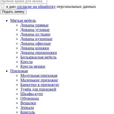
я даю
согласие на обработку
персональных данных
Мягкая мебель
Диваны прямые
Диваны угловые
Диваны из ткани
Диваны кухонные
Диваны офисные
Диваны книжки
Диваны еврокнижки
Бескаркасная мебель
Кресла
Кресла мешки
Прихожая
Модульная прихожая
Маленькие прихожие
Банкетки в прихожую
Тумба для прихожей
Шкафы-купе
Обувницы
Вешалки
Зеркала
Консоль