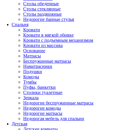
Столы обеденные
Столы стеклянные
Столы раздвижные
Недорогие барные стулья
Спальня
Кровати
Кровати в мягкой обивке
Кровати с подъемным механизмом
Кровати из массива
Основание
Матрасы
Беспружинные матрасы
Наматрасники
Подушки
Комоды
Тумбы
Пуфы, банкетки
Столики туалетные
Зеркала
Недорогие беспружинные матрасы
Недорогие комоды
Недорогие матрасы
Недорогая мебель для спальни
Детская
Детские комнаты