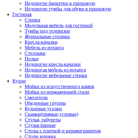
Недорогие банкетки в прихожую
Недорогие тумбы для обуви в прихожую
Гостиная
Стенки
Модульная мебель для гостиной
Тумбы под телевизор
Журнальные столики
Кресла-качалки
Мебель из ротанга
Стеллажи
Полки
Недорогие кресла-качалки
Недорогая мебель из ротанга
Недорогие мебельные стенки
Кухни
Мойки из искусственного камня
Мойки из нержавеющей стали
Смесители
Обеденные группы
Кухонные уголки
Скамьи(прямые,угловые)
Стулья, табуреты
Стулья барные
Столы с плиткой и керамогранитом
Столы книжка