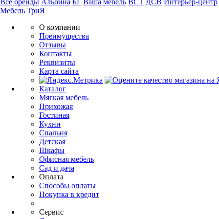
Все бренды
Альбина
БГ
Ваша мебель
ВСТ
ДСВ
Интерьер-центр
Мебель
ТриЯ
О компании
Преимущества
Отзывы
Контакты
Реквизиты
Карта сайта
Каталог
Мягкая мебель
Прихожая
Гостиная
Кухни
Спальня
Детская
Шкафы
Офисная мебель
Сад и дача
Оплата
Способы оплаты
Покупка в кредит
Сервис