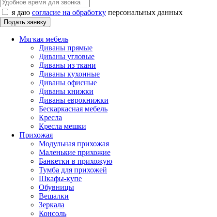
я даю
согласие на обработку
персональных данных
Мягкая мебель
Диваны прямые
Диваны угловые
Диваны из ткани
Диваны кухонные
Диваны офисные
Диваны книжки
Диваны еврокнижки
Бескаркасная мебель
Кресла
Кресла мешки
Прихожая
Модульная прихожая
Маленькие прихожие
Банкетки в прихожую
Тумба для прихожей
Шкафы-купе
Обувницы
Вешалки
Зеркала
Консоль