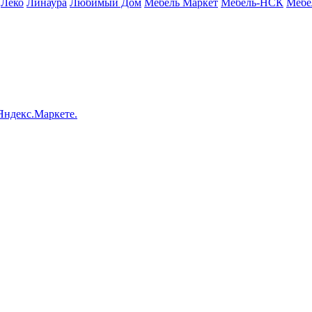
Леко
Линаура
Любимый Дом
Мебель Маркет
Мебель-НСК
Мебе