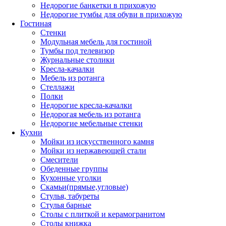
Недорогие банкетки в прихожую
Недорогие тумбы для обуви в прихожую
Гостиная
Стенки
Модульная мебель для гостиной
Тумбы под телевизор
Журнальные столики
Кресла-качалки
Мебель из ротанга
Стеллажи
Полки
Недорогие кресла-качалки
Недорогая мебель из ротанга
Недорогие мебельные стенки
Кухни
Мойки из искусственного камня
Мойки из нержавеющей стали
Смесители
Обеденные группы
Кухонные уголки
Скамьи(прямые,угловые)
Стулья, табуреты
Стулья барные
Столы с плиткой и керамогранитом
Столы книжка