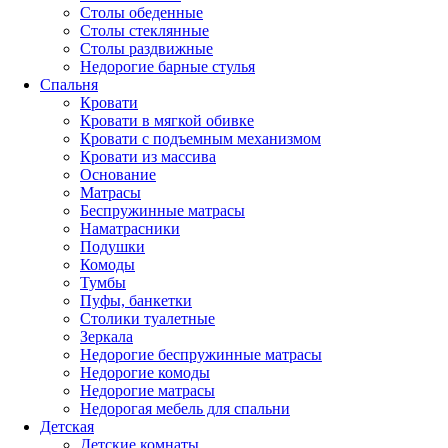
Столы обеденные
Столы стеклянные
Столы раздвижные
Недорогие барные стулья
Спальня
Кровати
Кровати в мягкой обивке
Кровати с подъемным механизмом
Кровати из массива
Основание
Матрасы
Беспружинные матрасы
Наматрасники
Подушки
Комоды
Тумбы
Пуфы, банкетки
Столики туалетные
Зеркала
Недорогие беспружинные матрасы
Недорогие комоды
Недорогие матрасы
Недорогая мебель для спальни
Детская
Детские комнаты