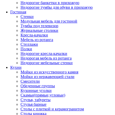
Недорогие банкетки в прихожую
Недорогие тумбы для обуви в прихожую
Гостиная
Стенки
Модульная мебель для гостиной
Тумбы под телевизор
Журнальные столики
Кресла-качалки
Мебель из ротанга
Стеллажи
Полки
Недорогие кресла-качалки
Недорогая мебель из ротанга
Недорогие мебельные стенки
Кухни
Мойки из искусственного камня
Мойки из нержавеющей стали
Смесители
Обеденные группы
Кухонные уголки
Скамьи(прямые,угловые)
Стулья, табуреты
Стулья барные
Столы с плиткой и керамогранитом
Столы книжка