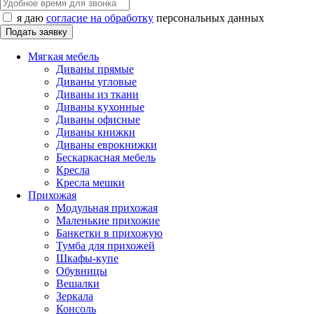
я даю
согласие на обработку
персональных данных
Мягкая мебель
Диваны прямые
Диваны угловые
Диваны из ткани
Диваны кухонные
Диваны офисные
Диваны книжки
Диваны еврокнижки
Бескаркасная мебель
Кресла
Кресла мешки
Прихожая
Модульная прихожая
Маленькие прихожие
Банкетки в прихожую
Тумба для прихожей
Шкафы-купе
Обувницы
Вешалки
Зеркала
Консоль