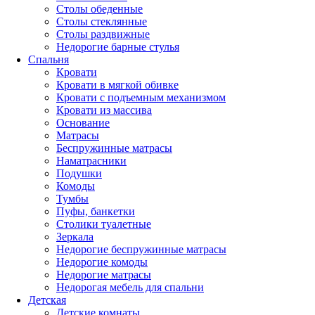
Столы обеденные
Столы стеклянные
Столы раздвижные
Недорогие барные стулья
Спальня
Кровати
Кровати в мягкой обивке
Кровати с подъемным механизмом
Кровати из массива
Основание
Матрасы
Беспружинные матрасы
Наматрасники
Подушки
Комоды
Тумбы
Пуфы, банкетки
Столики туалетные
Зеркала
Недорогие беспружинные матрасы
Недорогие комоды
Недорогие матрасы
Недорогая мебель для спальни
Детская
Детские комнаты