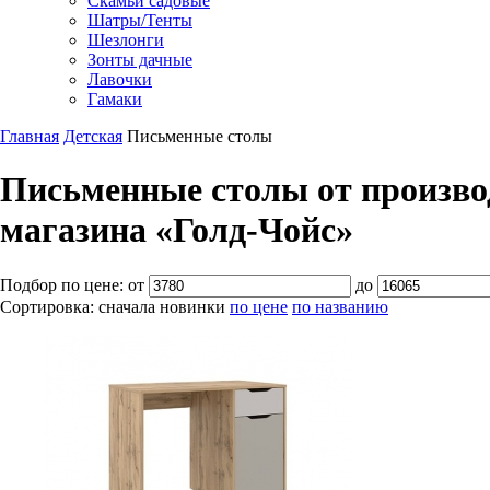
Скамьи садовые
Шатры/Тенты
Шезлонги
Зонты дачные
Лавочки
Гамаки
Главная
Детская
Письменные столы
Письменные столы от произво
магазина «Голд-Чойс»
Подбор по цене:
от
до
Сортировка:
сначала новинки
по цене
по названию