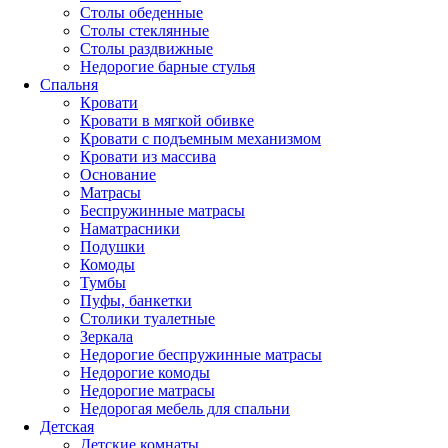
Столы обеденные
Столы стеклянные
Столы раздвижные
Недорогие барные стулья
Спальня
Кровати
Кровати в мягкой обивке
Кровати с подъемным механизмом
Кровати из массива
Основание
Матрасы
Беспружинные матрасы
Наматрасники
Подушки
Комоды
Тумбы
Пуфы, банкетки
Столики туалетные
Зеркала
Недорогие беспружинные матрасы
Недорогие комоды
Недорогие матрасы
Недорогая мебель для спальни
Детская
Детские комнаты