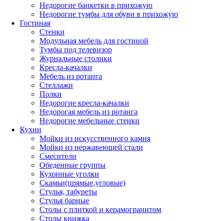
Недорогие банкетки в прихожую
Недорогие тумбы для обуви в прихожую
Гостиная
Стенки
Модульная мебель для гостиной
Тумбы под телевизор
Журнальные столики
Кресла-качалки
Мебель из ротанга
Стеллажи
Полки
Недорогие кресла-качалки
Недорогая мебель из ротанга
Недорогие мебельные стенки
Кухни
Мойки из искусственного камня
Мойки из нержавеющей стали
Смесители
Обеденные группы
Кухонные уголки
Скамьи(прямые,угловые)
Стулья, табуреты
Стулья барные
Столы с плиткой и керамогранитом
Столы книжка