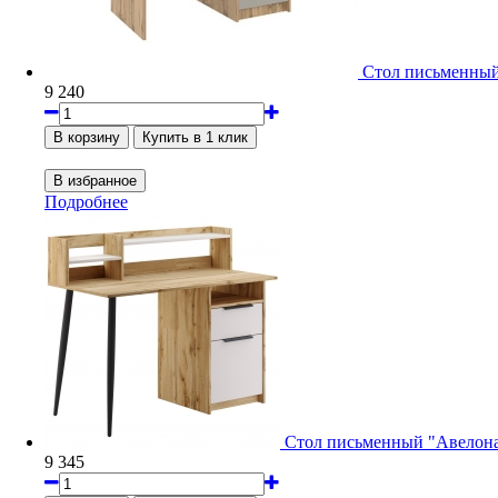
Стол письменный
9 240
Подробнее
Стол письменный "Авелона
9 345