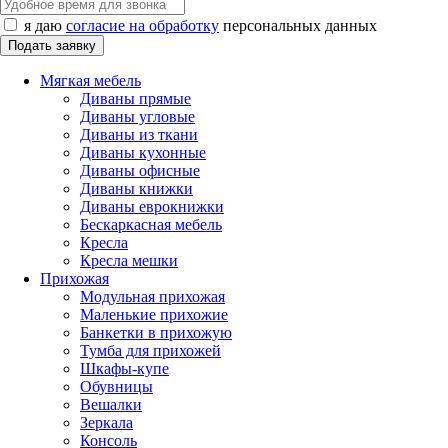
я даю
согласие на обработку
персональных данных
Мягкая мебель
Диваны прямые
Диваны угловые
Диваны из ткани
Диваны кухонные
Диваны офисные
Диваны книжки
Диваны еврокнижки
Бескаркасная мебель
Кресла
Кресла мешки
Прихожая
Модульная прихожая
Маленькие прихожие
Банкетки в прихожую
Тумба для прихожей
Шкафы-купе
Обувницы
Вешалки
Зеркала
Консоль