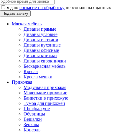
я даю
согласие на обработку
персональных данных
Мягкая мебель
Диваны прямые
Диваны угловые
Диваны из ткани
Диваны кухонные
Диваны офисные
Диваны книжки
Диваны еврокнижки
Бескаркасная мебель
Кресла
Кресла мешки
Прихожая
Модульная прихожая
Маленькие прихожие
Банкетки в прихожую
Тумба для прихожей
Шкафы-купе
Обувницы
Вешалки
Зеркала
Консоль