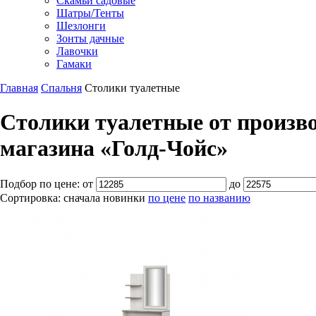
Скамьи садовые
Шатры/Тенты
Шезлонги
Зонты дачные
Лавочки
Гамаки
Главная
Спальня
Столики туалетные
Столики туалетные от произво
магазина «Голд-Чойс»
Подбор по цене:
от
до
Сортировка:
сначала новинки
по цене
по названию