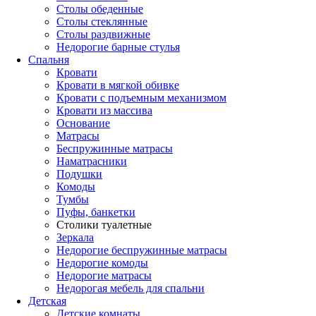
Столы обеденные
Столы стеклянные
Столы раздвижные
Недорогие барные стулья
Спальня
Кровати
Кровати в мягкой обивке
Кровати с подъемным механизмом
Кровати из массива
Основание
Матрасы
Беспружинные матрасы
Наматрасники
Подушки
Комоды
Тумбы
Пуфы, банкетки
Столики туалетные
Зеркала
Недорогие беспружинные матрасы
Недорогие комоды
Недорогие матрасы
Недорогая мебель для спальни
Детская
Детские комнаты