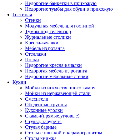
Недорогие банкетки в прихожую
Недорогие тумбы для обуви в прихожую
Гостиная
Стенки
Модульная мебель для гостиной
Тумбы под телевизор
Журнальные столики
Кресла-качалки
Мебель из ротанга
Стеллажи
Полки
Недорогие кресла-качалки
Недорогая мебель из ротанга
Недорогие мебельные стенки
Кухни
Мойки из искусственного камня
Мойки из нержавеющей стали
Смесители
Обеденные группы
Кухонные уголки
Скамьи(прямые,угловые)
Стулья, табуреты
Стулья барные
Столы с плиткой и керамогранитом
Столы книжка