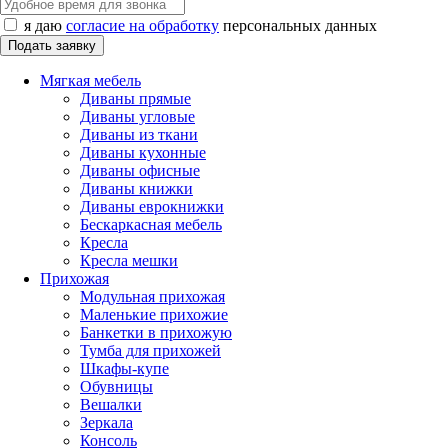
я даю
согласие на обработку
персональных данных
Мягкая мебель
Диваны прямые
Диваны угловые
Диваны из ткани
Диваны кухонные
Диваны офисные
Диваны книжки
Диваны еврокнижки
Бескаркасная мебель
Кресла
Кресла мешки
Прихожая
Модульная прихожая
Маленькие прихожие
Банкетки в прихожую
Тумба для прихожей
Шкафы-купе
Обувницы
Вешалки
Зеркала
Консоль