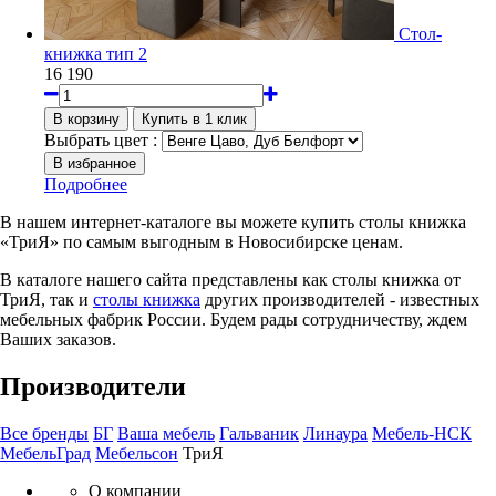
Стол-
книжка тип 2
16 190
Выбрать цвет :
Подробнее
В нашем интернет-каталоге вы можете купить столы книжка
«ТриЯ» по самым выгодным в Новосибирске ценам.
В каталоге нашего сайта представлены как столы книжка от
ТриЯ, так и
столы книжка
других производителей - известных
мебельных фабрик России. Будем рады сотрудничеству, ждем
Ваших заказов.
Производители
Все бренды
БГ
Ваша мебель
Гальваник
Линаура
Мебель-НСК
МебельГрад
Мебельсон
ТриЯ
О компании