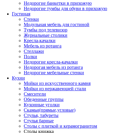
Недорогие банкетки в прихожую
Недорогие тумбы для обуви в прихожую
Гостиная
Стенки
Модульная мебель для гостиной
Тумбы под телевизор
Журнальные столики
Кресла-качалки
Мебель из ротанга
Стеллажи
Полки
Недорогие кресла-качалки
Недорогая мебель из ротанга
Недорогие мебельные стенки
Кухни
Мойки из искусственного камня
Мойки из нержавеющей стали
Смесители
Обеденные группы
Кухонные уголки
Скамьи(прямые,угловые)
Стулья, табуреты
Стулья барные
Столы с плиткой и керамогранитом
Столы книжка