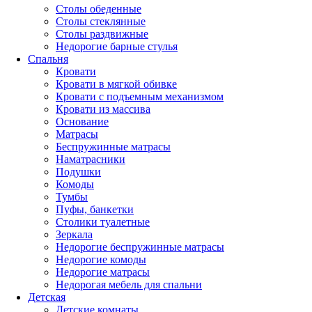
Столы обеденные
Столы стеклянные
Столы раздвижные
Недорогие барные стулья
Спальня
Кровати
Кровати в мягкой обивке
Кровати с подъемным механизмом
Кровати из массива
Основание
Матрасы
Беспружинные матрасы
Наматрасники
Подушки
Комоды
Тумбы
Пуфы, банкетки
Столики туалетные
Зеркала
Недорогие беспружинные матрасы
Недорогие комоды
Недорогие матрасы
Недорогая мебель для спальни
Детская
Детские комнаты