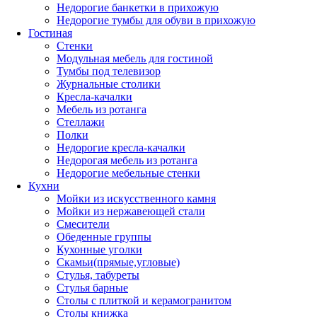
Недорогие банкетки в прихожую
Недорогие тумбы для обуви в прихожую
Гостиная
Стенки
Модульная мебель для гостиной
Тумбы под телевизор
Журнальные столики
Кресла-качалки
Мебель из ротанга
Стеллажи
Полки
Недорогие кресла-качалки
Недорогая мебель из ротанга
Недорогие мебельные стенки
Кухни
Мойки из искусственного камня
Мойки из нержавеющей стали
Смесители
Обеденные группы
Кухонные уголки
Скамьи(прямые,угловые)
Стулья, табуреты
Стулья барные
Столы с плиткой и керамогранитом
Столы книжка