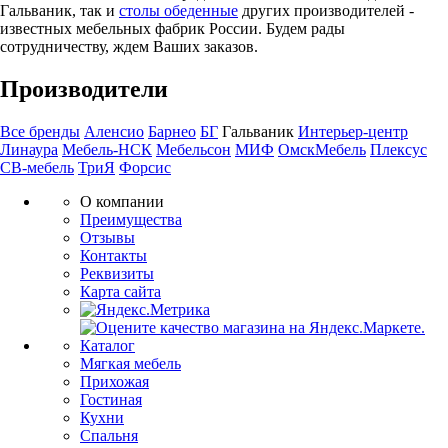
Гальваник, так и
столы обеденные
других производителей -
известных мебельных фабрик России. Будем рады
сотрудничеству, ждем Ваших заказов.
Производители
Все бренды
Аленсио
Барнео
БГ
Гальваник
Интерьер-центр
Линаура
Мебель-НСК
Мебельсон
МИФ
ОмскМебель
Плексус
СВ-мебель
ТриЯ
Форсис
О компании
Преимущества
Отзывы
Контакты
Реквизиты
Карта сайта
Каталог
Мягкая мебель
Прихожая
Гостиная
Кухни
Спальня