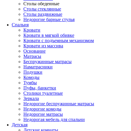
Столы обеденные
Столы стеклянные
Столы раздвижные
Недорогие барные стулья
Спальня
Кровати
Кровати в мягкой обивке
Кровати с подъемным механизмом
Кровати из массива
Основание
Матрасы
Беспружинные матрасы
Наматрасники
Подушки
Комоды
Тумбы
Пуфы, банкетки
Столики туалетные
Зеркала
Недорогие беспружинные матрасы
Недорогие комоды
Недорогие матрасы
Недорогая мебель для спальни
Детская
Детские комнаты