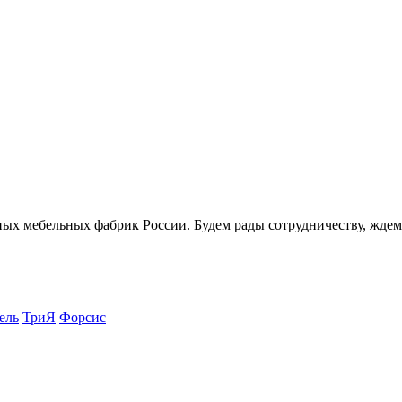
ных мебельных фабрик России. Будем рады сотрудничеству, ждем
ель
ТриЯ
Форсис