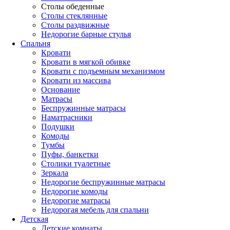
Столы обеденные
Столы стеклянные
Столы раздвижные
Недорогие барные стулья
Спальня
Кровати
Кровати в мягкой обивке
Кровати с подъемным механизмом
Кровати из массива
Основание
Матрасы
Беспружинные матрасы
Наматрасники
Подушки
Комоды
Тумбы
Пуфы, банкетки
Столики туалетные
Зеркала
Недорогие беспружинные матрасы
Недорогие комоды
Недорогие матрасы
Недорогая мебель для спальни
Детская
Детские комнаты