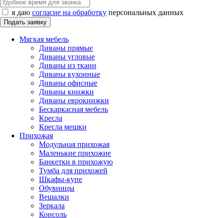
я даю
согласие на обработку
персональных данных
Мягкая мебель
Диваны прямые
Диваны угловые
Диваны из ткани
Диваны кухонные
Диваны офисные
Диваны книжки
Диваны еврокнижки
Бескаркасная мебель
Кресла
Кресла мешки
Прихожая
Модульная прихожая
Маленькие прихожие
Банкетки в прихожую
Тумба для прихожей
Шкафы-купе
Обувницы
Вешалки
Зеркала
Консоль