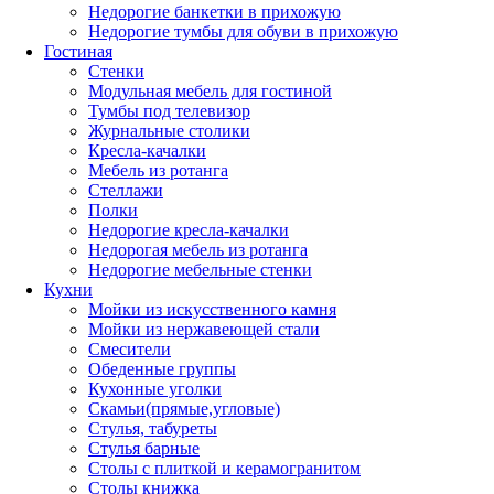
Недорогие банкетки в прихожую
Недорогие тумбы для обуви в прихожую
Гостиная
Стенки
Модульная мебель для гостиной
Тумбы под телевизор
Журнальные столики
Кресла-качалки
Мебель из ротанга
Стеллажи
Полки
Недорогие кресла-качалки
Недорогая мебель из ротанга
Недорогие мебельные стенки
Кухни
Мойки из искусственного камня
Мойки из нержавеющей стали
Смесители
Обеденные группы
Кухонные уголки
Скамьи(прямые,угловые)
Стулья, табуреты
Стулья барные
Столы с плиткой и керамогранитом
Столы книжка