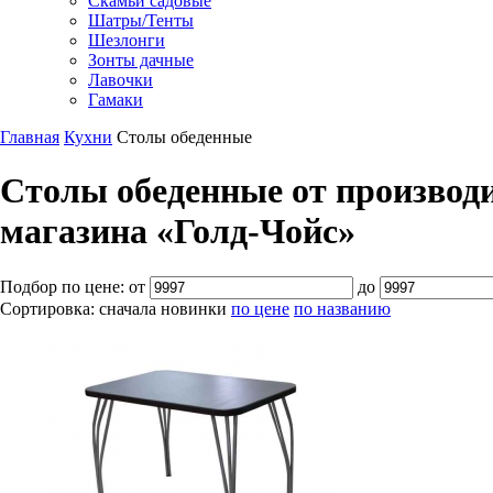
Скамьи садовые
Шатры/Тенты
Шезлонги
Зонты дачные
Лавочки
Гамаки
Главная
Кухни
Столы обеденные
Столы обеденные от производи
магазина «Голд-Чойс»
Подбор по цене:
от
до
Сортировка:
сначала новинки
по цене
по названию