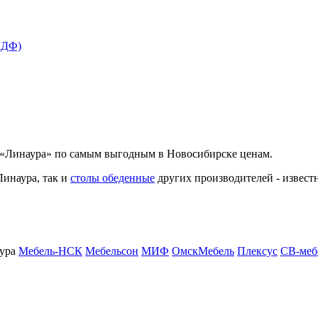
МДФ)
 «Линаура» по самым выгодным в Новосибирске ценам.
Линаура, так и
столы обеденные
других производителей - извест
ура
Мебель-НСК
Мебельсон
МИФ
ОмскМебель
Плексус
СВ-меб