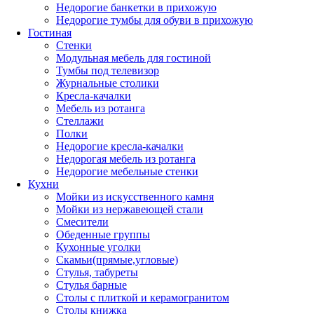
Недорогие банкетки в прихожую
Недорогие тумбы для обуви в прихожую
Гостиная
Стенки
Модульная мебель для гостиной
Тумбы под телевизор
Журнальные столики
Кресла-качалки
Мебель из ротанга
Стеллажи
Полки
Недорогие кресла-качалки
Недорогая мебель из ротанга
Недорогие мебельные стенки
Кухни
Мойки из искусственного камня
Мойки из нержавеющей стали
Смесители
Обеденные группы
Кухонные уголки
Скамьи(прямые,угловые)
Стулья, табуреты
Стулья барные
Столы с плиткой и керамогранитом
Столы книжка