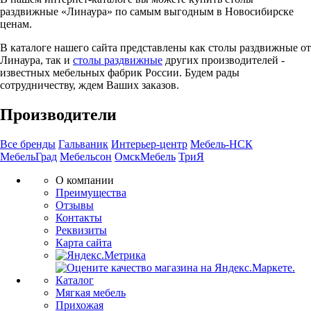
раздвижные «Линаура» по самым выгодным в Новосибирске
ценам.
В каталоге нашего сайта представлены как столы раздвижные от
Линаура, так и
столы раздвижные
других производителей -
известных мебельных фабрик России. Будем рады
сотрудничеству, ждем Ваших заказов.
Производители
Все бренды
Гальваник
Интерьер-центр
Мебель-НСК
МебельГрад
Мебельсон
ОмскМебель
ТриЯ
О компании
Преимущества
Отзывы
Контакты
Реквизиты
Карта сайта
Каталог
Мягкая мебель
Прихожая