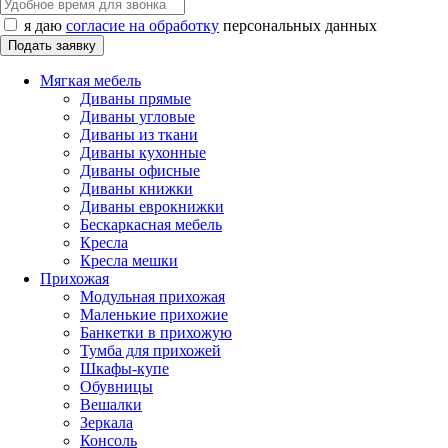
я даю
согласие на обработку
персональных данных
Мягкая мебель
Диваны прямые
Диваны угловые
Диваны из ткани
Диваны кухонные
Диваны офисные
Диваны книжки
Диваны еврокнижки
Бескаркасная мебель
Кресла
Кресла мешки
Прихожая
Модульная прихожая
Маленькие прихожие
Банкетки в прихожую
Тумба для прихожей
Шкафы-купе
Обувницы
Вешалки
Зеркала
Консоль