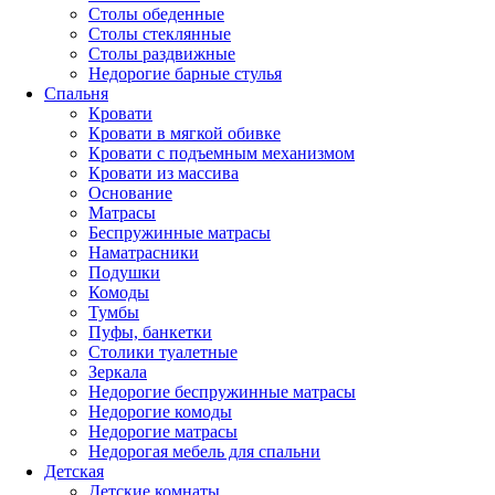
Столы обеденные
Столы стеклянные
Столы раздвижные
Недорогие барные стулья
Спальня
Кровати
Кровати в мягкой обивке
Кровати с подъемным механизмом
Кровати из массива
Основание
Матрасы
Беспружинные матрасы
Наматрасники
Подушки
Комоды
Тумбы
Пуфы, банкетки
Столики туалетные
Зеркала
Недорогие беспружинные матрасы
Недорогие комоды
Недорогие матрасы
Недорогая мебель для спальни
Детская
Детские комнаты