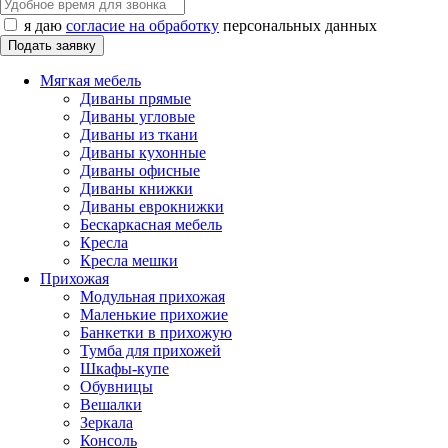
я даю
согласие на обработку
персональных данных
Мягкая мебель
Диваны прямые
Диваны угловые
Диваны из ткани
Диваны кухонные
Диваны офисные
Диваны книжки
Диваны еврокнижки
Бескаркасная мебель
Кресла
Кресла мешки
Прихожая
Модульная прихожая
Маленькие прихожие
Банкетки в прихожую
Тумба для прихожей
Шкафы-купе
Обувницы
Вешалки
Зеркала
Консоль