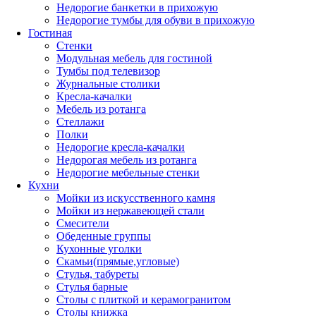
Недорогие банкетки в прихожую
Недорогие тумбы для обуви в прихожую
Гостиная
Стенки
Модульная мебель для гостиной
Тумбы под телевизор
Журнальные столики
Кресла-качалки
Мебель из ротанга
Стеллажи
Полки
Недорогие кресла-качалки
Недорогая мебель из ротанга
Недорогие мебельные стенки
Кухни
Мойки из искусственного камня
Мойки из нержавеющей стали
Смесители
Обеденные группы
Кухонные уголки
Скамьи(прямые,угловые)
Стулья, табуреты
Стулья барные
Столы с плиткой и керамогранитом
Столы книжка