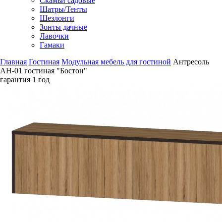
Скамьи садовые
Шатры/Тенты
Шезлонги
Зонты дачные
Лавочки
Гамаки
Главная
Гостиная
Модульная мебель для гостиной
Антресоль
АН-01 гостиная "Бостон"
гарантия
1 год