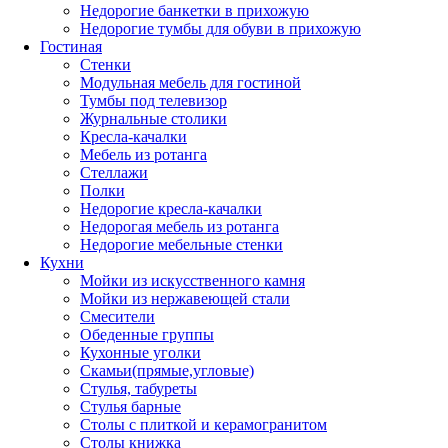
Недорогие банкетки в прихожую
Недорогие тумбы для обуви в прихожую
Гостиная
Стенки
Модульная мебель для гостиной
Тумбы под телевизор
Журнальные столики
Кресла-качалки
Мебель из ротанга
Стеллажи
Полки
Недорогие кресла-качалки
Недорогая мебель из ротанга
Недорогие мебельные стенки
Кухни
Мойки из искусственного камня
Мойки из нержавеющей стали
Смесители
Обеденные группы
Кухонные уголки
Скамьи(прямые,угловые)
Стулья, табуреты
Стулья барные
Столы с плиткой и керамогранитом
Столы книжка