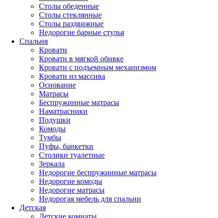
Столы обеденные
Столы стеклянные
Столы раздвижные
Недорогие барные стулья
Спальня
Кровати
Кровати в мягкой обивке
Кровати с подъемным механизмом
Кровати из массива
Основание
Матрасы
Беспружинные матрасы
Наматрасники
Подушки
Комоды
Тумбы
Пуфы, банкетки
Столики туалетные
Зеркала
Недорогие беспружинные матрасы
Недорогие комоды
Недорогие матрасы
Недорогая мебель для спальни
Детская
Детские комнаты