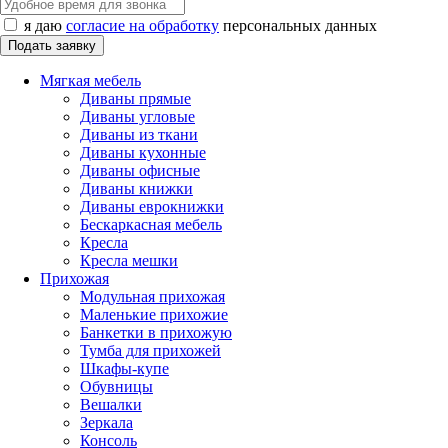
я даю
согласие на обработку
персональных данных
Мягкая мебель
Диваны прямые
Диваны угловые
Диваны из ткани
Диваны кухонные
Диваны офисные
Диваны книжки
Диваны еврокнижки
Бескаркасная мебель
Кресла
Кресла мешки
Прихожая
Модульная прихожая
Маленькие прихожие
Банкетки в прихожую
Тумба для прихожей
Шкафы-купе
Обувницы
Вешалки
Зеркала
Консоль