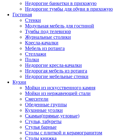
Недорогие банкетки в прихожую
Недорогие тумбы для обуви в прихожую
Гостиная
Стенки
Модульная мебель для гостиной
Тумбы под телевизор
Журнальные столики
Кресла-качалки
Мебель из ротанга
Стеллажи
Полки
Недорогие кресла-качалки
Недорогая мебель из ротанга
Недорогие мебельные стенки
Кухни
Мойки из искусственного камня
Мойки из нержавеющей стали
Смесители
Обеденные группы
Кухонные уголки
Скамьи(прямые,угловые)
Стулья, табуреты
Стулья барные
Столы с плиткой и керамогранитом
Столы книжка