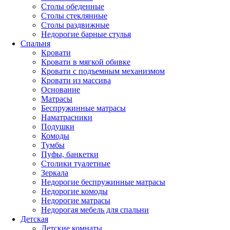
Столы обеденные
Столы стеклянные
Столы раздвижные
Недорогие барные стулья
Спальня
Кровати
Кровати в мягкой обивке
Кровати с подъемным механизмом
Кровати из массива
Основание
Матрасы
Беспружинные матрасы
Наматрасники
Подушки
Комоды
Тумбы
Пуфы, банкетки
Столики туалетные
Зеркала
Недорогие беспружинные матрасы
Недорогие комоды
Недорогие матрасы
Недорогая мебель для спальни
Детская
Детские комнаты