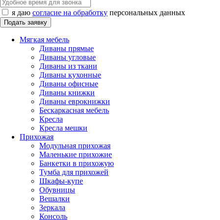
я даю
согласие на обработку
персональных данных
Мягкая мебель
Диваны прямые
Диваны угловые
Диваны из ткани
Диваны кухонные
Диваны офисные
Диваны книжки
Диваны еврокнижки
Бескаркасная мебель
Кресла
Кресла мешки
Прихожая
Модульная прихожая
Маленькие прихожие
Банкетки в прихожую
Тумба для прихожей
Шкафы-купе
Обувницы
Вешалки
Зеркала
Консоль