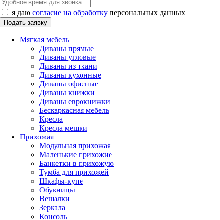
я даю
согласие на обработку
персональных данных
Мягкая мебель
Диваны прямые
Диваны угловые
Диваны из ткани
Диваны кухонные
Диваны офисные
Диваны книжки
Диваны еврокнижки
Бескаркасная мебель
Кресла
Кресла мешки
Прихожая
Модульная прихожая
Маленькие прихожие
Банкетки в прихожую
Тумба для прихожей
Шкафы-купе
Обувницы
Вешалки
Зеркала
Консоль