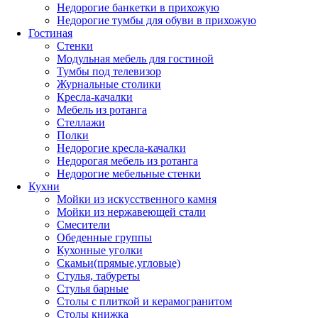
Недорогие банкетки в прихожую
Недорогие тумбы для обуви в прихожую
Гостиная
Стенки
Модульная мебель для гостиной
Тумбы под телевизор
Журнальные столики
Кресла-качалки
Мебель из ротанга
Стеллажи
Полки
Недорогие кресла-качалки
Недорогая мебель из ротанга
Недорогие мебельные стенки
Кухни
Мойки из искусственного камня
Мойки из нержавеющей стали
Смесители
Обеденные группы
Кухонные уголки
Скамьи(прямые,угловые)
Стулья, табуреты
Стулья барные
Столы с плиткой и керамогранитом
Столы книжка