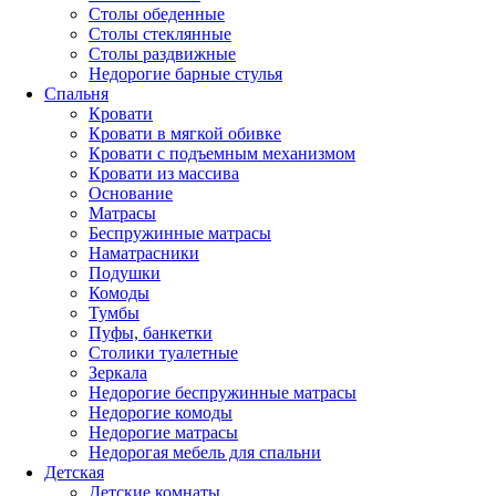
Столы обеденные
Столы стеклянные
Столы раздвижные
Недорогие барные стулья
Спальня
Кровати
Кровати в мягкой обивке
Кровати с подъемным механизмом
Кровати из массива
Основание
Матрасы
Беспружинные матрасы
Наматрасники
Подушки
Комоды
Тумбы
Пуфы, банкетки
Столики туалетные
Зеркала
Недорогие беспружинные матрасы
Недорогие комоды
Недорогие матрасы
Недорогая мебель для спальни
Детская
Детские комнаты