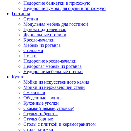
Недорогие банкетки в прихожую
Недорогие тумбы для обуви в прихожую
Гостиная
Стенки
Модульная мебель для гостиной
Тумбы под телевизор
Журнальные столики
Кресла-качалки
Мебель из ротанга
Стеллажи
Полки
Недорогие кресла-качалки
Недорогая мебель из ротанга
Недорогие мебельные стенки
Кухни
Мойки из искусственного камня
Мойки из нержавеющей стали
Смесители
Обеденные группы
Кухонные уголки
Скамьи(прямые,угловые)
Стулья, табуреты
Стулья барные
Столы с плиткой и керамогранитом
Столы книжка