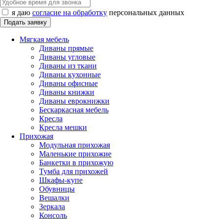
я даю
согласие на обработку
персональных данных
Мягкая мебель
Диваны прямые
Диваны угловые
Диваны из ткани
Диваны кухонные
Диваны офисные
Диваны книжки
Диваны еврокнижки
Бескаркасная мебель
Кресла
Кресла мешки
Прихожая
Модульная прихожая
Маленькие прихожие
Банкетки в прихожую
Тумба для прихожей
Шкафы-купе
Обувницы
Вешалки
Зеркала
Консоль