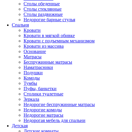
Столы обеденные
Столы стеклянные
Столы раздвижные
Недорогие барные стулья
Спальня
Кровати
Кровати в мягкой обивке
Кровати с подъемным механизмом
Кровати из массива
Основание
Матрасы
Беспружинные матрасы
Наматрасники
Подушки
Комоды
Тумбы
Пуфы, банкетки
Столики туалетные
Зеркала
Недорогие беспружинные матрасы
Недорогие комоды
Недорогие матрасы
Недорогая мебель для спальни
Детская
Детские комнаты